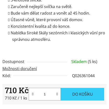
Zaručeně nejlepší svíčka na světě.
Bude vám dělat radost a vonět až 45 hodin.
Úžasné vůně, které provoní váš domov.
Konzistentní kvalita až do konce.
Nabídka široké škály sezónních i klasických vůní pro
správnou atmosféru.
Dostupnost
Skladem
(5 ks)
Možnosti doručení
Kód:
Q026361044
710 Kč
DO KOŠÍKU
Měrná cena:
710 Kč / 1 ks