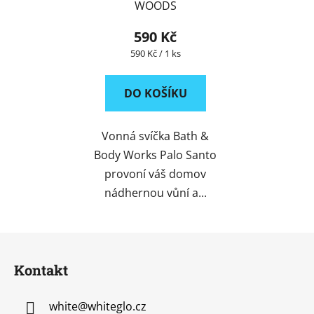
WOODS
590 Kč
Měrná
590 Kč / 1 ks
cena:
DO KOŠÍKU
Vonná svíčka Bath &
Body Works Palo Santo
provoní váš domov
nádhernou vůní a...
Z
á
Kontakt
p
a
white
@
whiteglo.cz
t