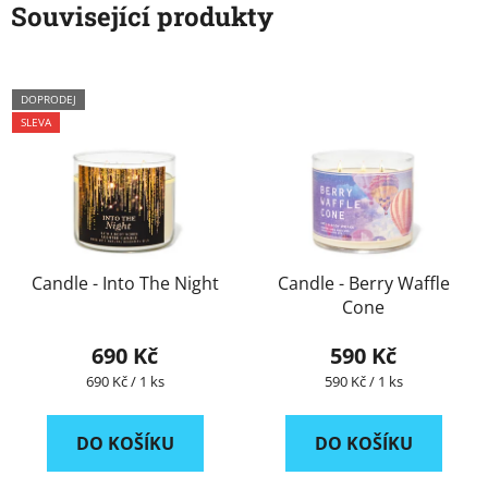
Související produkty
DOPRODEJ
SLEVA
Candle - Into The Night
Candle - Berry Waffle
Cone
690 Kč
590 Kč
Měrná
Měrná
690 Kč / 1 ks
590 Kč / 1 ks
cena:
cena:
DO KOŠÍKU
DO KOŠÍKU