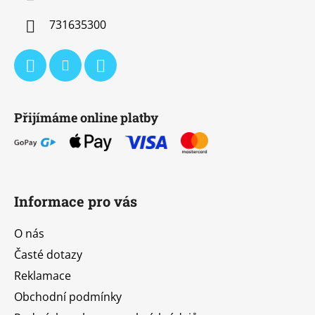
í
731635300
Přijímáme online platby
Informace pro vás
O nás
Časté dotazy
Reklamace
Obchodní podmínky