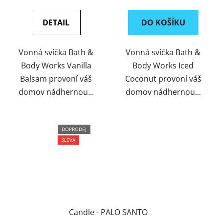
cena:
cena:
DETAIL
DO KOŠÍKU
Vonná svíčka Bath &
Vonná svíčka Bath &
Body Works Vanilla
Body Works Iced
Balsam provoní váš
Coconut provoní váš
domov nádhernou...
domov nádhernou...
DOPRODEJ
SLEVA
Candle - PALO SANTO