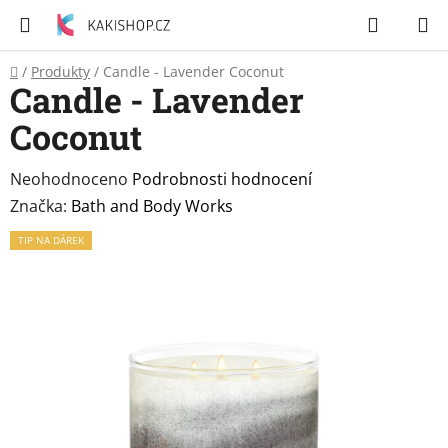
Přejít
Hledat
N
na
K
obsah
Domů
/
Produkty
/
Candle - Lavender Coconut
Zubní
Candle - Lavender
pasty
Coconut
Péče
o
Průměrné
Neohodnoceno
Podrobnosti hodnocení
tělo
hodnocení
Značka:
Bath and Body Works
produktu
TIP NA DÁREK
Svíčky
je
0,0
Craze
z
&
5
Dětský
svět
hvězdiček.
Produkty