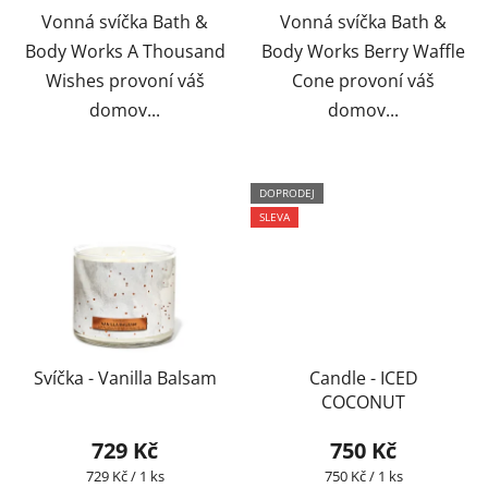
Vonná svíčka Bath &
Vonná svíčka Bath &
Body Works A Thousand
Body Works Berry Waffle
Wishes provoní váš
Cone provoní váš
domov...
domov...
DOPRODEJ
SLEVA
Svíčka - Vanilla Balsam
Candle - ICED
COCONUT
729 Kč
750 Kč
Měrná
Měrná
729 Kč / 1 ks
750 Kč / 1 ks