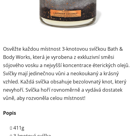
Značky
Přihlášení
Osvěžte každou místnost 3-knotovou svíčkou Bath &
Body Works, která je vyrobena z exkluzivní směsi
sójového vosku a nejvyšší koncentrace éterických olejů.
Svíčky mají jedinečnou vůni a neokoukaný a krásný
vzhled. Každá svíčka obsahuje bezolovnatý knot, který
nevyhoří. Svíčka hoří rovnoměrně a vydává dostatek
vůně, aby rozvoněla celou místnost!
Popis
411g
3-knotová svíčka.