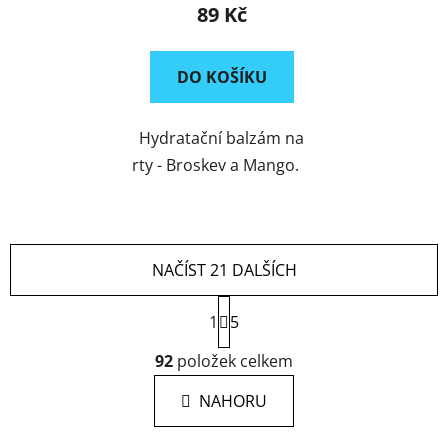
89 Kč
DO KOŠÍKU
Hydratační balzám na
rty - Broskev a Mango.
NAČÍST 21 DALŠÍCH
S
1
t
5
r
O
á
92
položek celkem
v
n
l
k
NAHORU
á
o
d
v