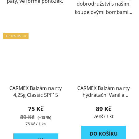
paty, ve formě ponožek.
dobrodružství s našimi
koupelovými bombami...
TIP NA DÁREK
CARMEX Balzám na rty
CARMEX Balzám na rty
4,25g Classic SPF15
hydratační Vanilla
4,25g
75 Kč
89 Kč
Měrná
89 Kč
89 Kč / 1 ks
(–15 %)
cena:
Měrná
75 Kč / 1 ks
cena:
DO KOŠÍKU