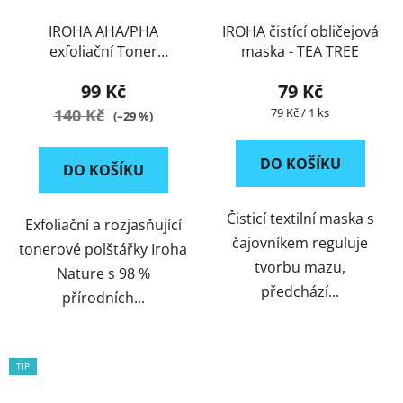
IROHA AHA/PHA
IROHA čistící obličejová
exfoliační Toner
maska - TEA TREE
polštářky Ananas
99 Kč
79 Kč
Měrná
140 Kč
79 Kč / 1 ks
(–29 %)
cena:
DO KOŠÍKU
DO KOŠÍKU
Čisticí textilní maska s
Exfoliační a rozjasňující
čajovníkem reguluje
tonerové polštářky Iroha
tvorbu mazu,
Nature s 98 %
předchází...
přírodních...
TIP
ACTION