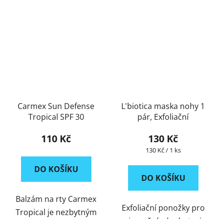
Carmex Sun Defense
L'biotica maska nohy 1
Tropical SPF 30
pár, Exfoliační
110 Kč
130 Kč
Měrná
130 Kč / 1 ks
cena:
DO KOŠÍKU
DO KOŠÍKU
Balzám na rty Carmex
Exfoliační ponožky pro
Tropical je nezbytným