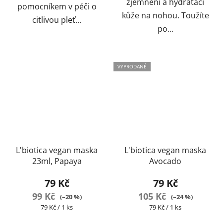
zjemnění a hydrataci
pomocníkem v péči o
kůže na nohou. Toužíte
citlivou pleť...
po...
VYPRODANÉ
L'biotica vegan maska
L'biotica vegan maska
23ml, Papaya
Avocado
79 Kč
79 Kč
99 Kč
105 Kč
(–20 %)
(–24 %)
Měrná
Měrná
79 Kč / 1 ks
79 Kč / 1 ks
cena:
cena: