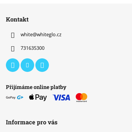
a
á
Z
n
c
á
í
í
Kontakt
p
p
r
a
v
white
@
whiteglo.cz
t
k
í
y
731635300
v
ý
p
i
s
u
Přijímáme online platby
Informace pro vás