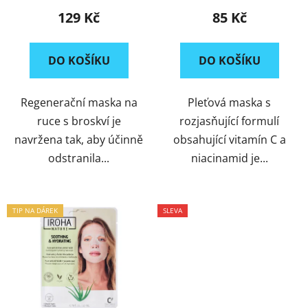
BUTTER
vitamínem C + H.A. -
u
129 Kč
85 Kč
BIODEGRADABLE
k
t
DO KOŠÍKU
DO KOŠÍKU
ů
Regenerační maska na
Pleťová maska s
ruce s broskví je
rozjasňující formulí
navržena tak, aby účinně
obsahující vitamín C a
odstranila...
niacinamid je...
TIP NA DÁREK
SLEVA