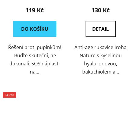
pleti
TRIPLE HA, BAKUCHIOL
119 Kč
130 Kč
& NIACINAMIDE
DO KOŠÍKU
DETAIL
Řešení proti pupínkům!
Anti-age rukavice Iroha
Buďte skuteční, ne
Nature s kyselinou
dokonalí. SOS náplasti
hyaluronovou,
na...
bakuchiolem a...
SLEVA