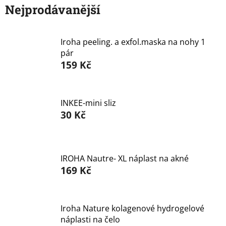
Nejprodávanější
Značky
Iroha peeling. a exfol.maska na nohy 1
Přihlášení
pár
159 Kč
INKEE-mini sliz
30 Kč
IROHA Nautre- XL náplast na akné
169 Kč
Iroha Nature kolagenové hydrogelové
náplasti na čelo