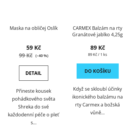
Maska na obličej Oslík
CARMEX Balzám na rty
Granátové jablko 4,25g
59 Kč
89 Kč
Měrná
99 Kč
89 Kč / 1 ks
(–40 %)
cena:
DO KOŠÍKU
DETAIL
Když se skloubí účinky
Přineste kousek
ikonického balzámu na
pohádkového světa
rty Carmex a božská
Shreka do své
vůně...
každodenní péče o pleť
s...