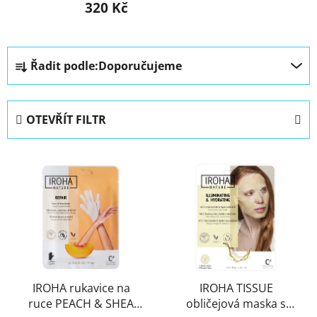
320 Kč
Ř
Řadit podle:
Doporučujeme
a
z
e
OTEVŘÍT FILTR
n
í
V
p
ý
r
p
o
i
d
s
u
p
k
r
t
IROHA rukavice na
IROHA TISSUE
o
ů
ruce PEACH & SHEA
obličejová maska s
d