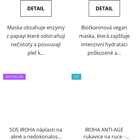
DETAIL
DETAIL
Maska obsahuje enzymy
Biotkaninová vegan
z papayi které odstraňují
maska, která zajišťuje
nečistoty a posouvají
intenzivní hydrataci
pleť k...
poškozené a...
BESTSELLER
TIP
SOS IROHA náplasti na
IROHA ANTI-AGE
akné a nedokonalosti
rukavice na ruce -