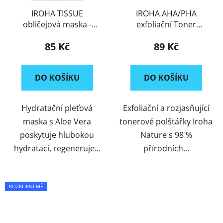
IROHA TISSUE
IROHA AHA/PHA
obličejová maska -
exfoliační Toner
ALOE + H.A. -
polštářky Borůvka
85 Kč
89 Kč
BIODEGRADABLE
DO KOŠÍKU
DO KOŠÍKU
Hydratační pleťová
Exfoliační a rozjasňující
maska s Aloe Vera
tonerové polštářky Iroha
poskytuje hlubokou
Nature s 98 %
hydrataci, regeneruje...
přírodních...
ROZKLIKNI MĚ