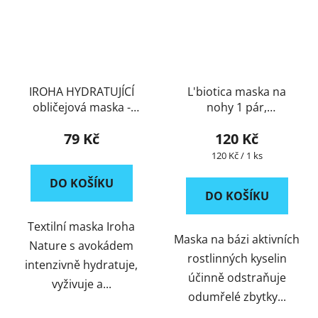
IROHA HYDRATUJÍCÍ
L'biotica maska na
obličejová maska -
nohy 1 pár,
AVOCADO
Regenerační
79 Kč
120 Kč
Měrná
120 Kč / 1 ks
cena:
DO KOŠÍKU
DO KOŠÍKU
Textilní maska Iroha
Maska na bázi aktivních
Nature s avokádem
rostlinných kyselin
intenzivně hydratuje,
účinně odstraňuje
vyživuje a...
odumřelé zbytky...