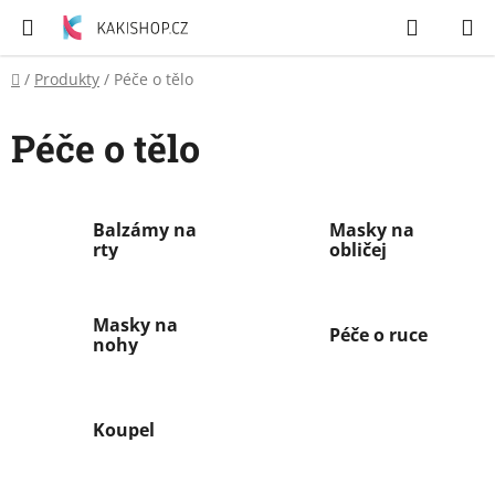
Přejít
Hledat
N
na
K
obsah
Domů
/
Produkty
/
Péče o tělo
Zubní
pasty
Péče o tělo
Péče
o
tělo
Balzámy na
Masky na
rty
obličej
Svíčky
Masky na
Péče o ruce
Craze
nohy
&
Dětský
svět
Koupel
Produkty