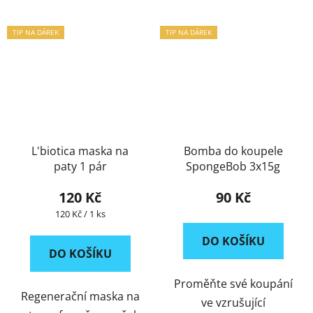
TIP NA DÁREK
TIP NA DÁREK
L'biotica maska na
Bomba do koupele
paty 1 pár
SpongeBob 3x15g
120 Kč
90 Kč
Měrná
120 Kč / 1 ks
cena:
DO KOŠÍKU
DO KOŠÍKU
Proměňte své koupání
Regenerační maska na
ve vzrušující