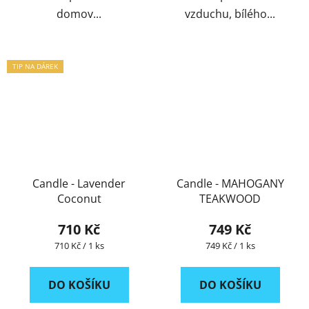
domov...
vzduchu, bílého...
TIP NA DÁREK
Candle - Lavender
Candle - MAHOGANY
Coconut
TEAKWOOD
710 Kč
749 Kč
Měrná
Měrná
710 Kč / 1 ks
749 Kč / 1 ks
cena:
cena:
DO KOŠÍKU
DO KOŠÍKU