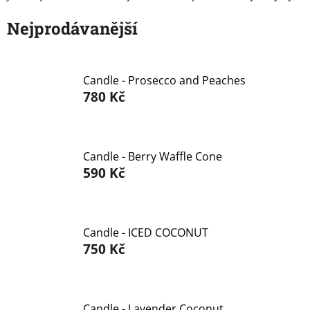
Značky
Nejprodávanější
Přihlášení
Candle - Prosecco and Peaches
780 Kč
Candle - Berry Waffle Cone
590 Kč
Candle - ICED COCONUT
750 Kč
Candle - Lavender Coconut