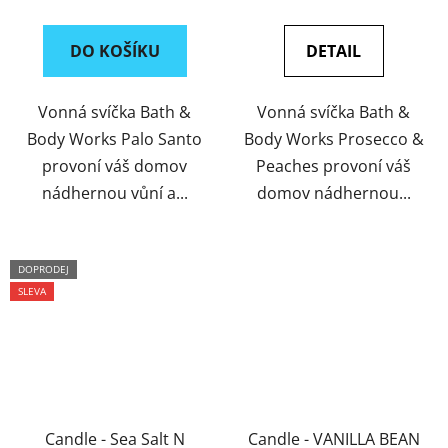
cena:
cena:
DO KOŠÍKU
DETAIL
Vonná svíčka Bath &
Vonná svíčka Bath &
Body Works Palo Santo
Body Works Prosecco &
provoní váš domov
Peaches provoní váš
nádhernou vůní a...
domov nádhernou...
DOPRODEJ
SLEVA
Candle - Sea Salt N
Candle - VANILLA BEAN