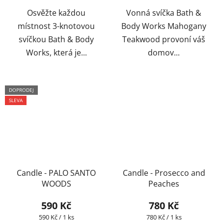
Osvěžte každou
Vonná svíčka Bath &
místnost 3-knotovou
Body Works Mahogany
svíčkou Bath & Body
Teakwood provoní váš
Works, která je...
domov...
DOPRODEJ
SLEVA
Candle - PALO SANTO
Candle - Prosecco and
WOODS
Peaches
590 Kč
780 Kč
Měrná
Měrná
590 Kč / 1 ks
780 Kč / 1 ks