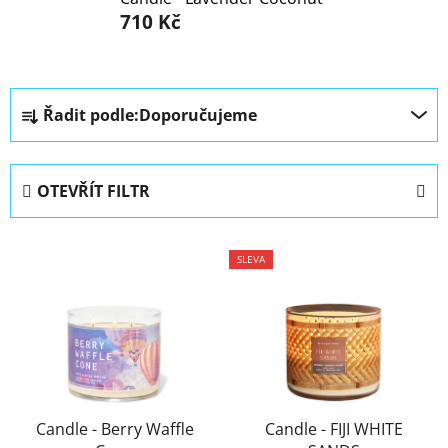
710 Kč
Ř
Řadit podle:
Doporučujeme
a
z
e
OTEVŘÍT FILTR
n
í
V
p
SLEVA
ý
r
p
o
i
d
s
u
p
k
r
t
Candle - Berry Waffle
Candle - FIJI WHITE
o
ů