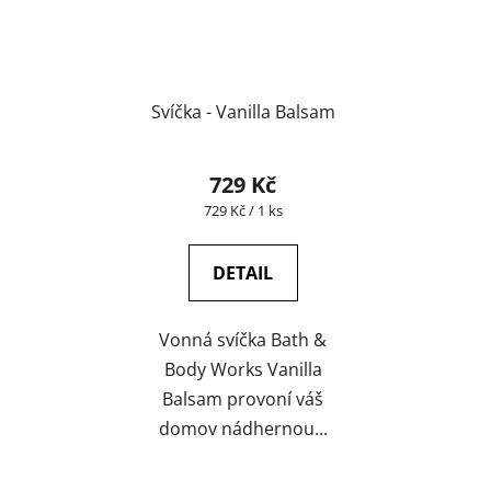
Svíčka - Vanilla Balsam
729 Kč
Měrná
729 Kč / 1 ks
cena:
DETAIL
Vonná svíčka Bath &
Body Works Vanilla
Balsam provoní váš
domov nádhernou...