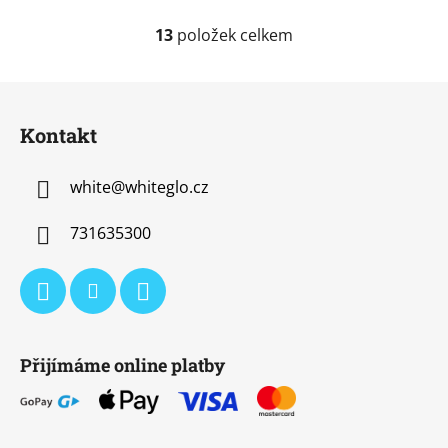
13
položek celkem
O
v
l
Z
á
á
d
Kontakt
p
a
a
c
white
@
whiteglo.cz
t
í
í
p
731635300
r
v
k
y
v
ý
Přijímáme online platby
p
i
s
u