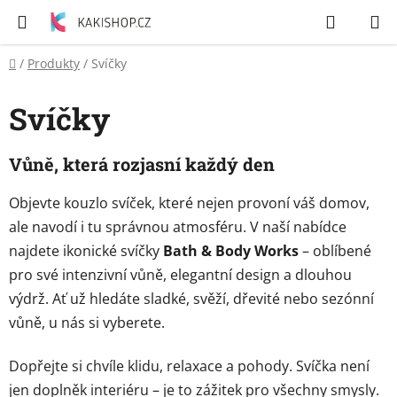
Přejít
Hledat
N
na
K
obsah
Domů
/
Produkty
/
Svíčky
Zubní
pasty
Svíčky
Péče
o
Vůně, která rozjasní každý den
tělo
Objevte kouzlo svíček, které nejen provoní váš domov,
Svíčky
ale navodí i tu správnou atmosféru. V naší nabídce
najdete ikonické svíčky
Bath & Body Works
– oblíbené
Craze
pro své intenzivní vůně, elegantní design a dlouhou
&
výdrž. Ať už hledáte sladké, svěží, dřevité nebo sezónní
Dětský
svět
vůně, u nás si vyberete.
Dopřejte si chvíle klidu, relaxace a pohody. Svíčka není
Produkty
jen doplněk interiéru – je to zážitek pro všechny smysly.