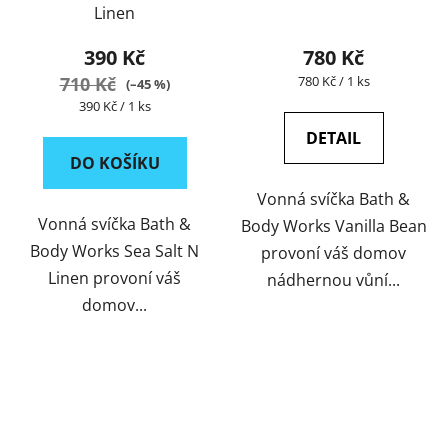
Linen
390 Kč
780 Kč
Měrná
710 Kč
780 Kč / 1 ks
(–45 %)
cena:
Měrná
390 Kč / 1 ks
cena:
DETAIL
DO KOŠÍKU
Vonná svíčka Bath &
Vonná svíčka Bath &
Body Works Vanilla Bean
Body Works Sea Salt N
provoní váš domov
Linen provoní váš
nádhernou vůní...
domov...