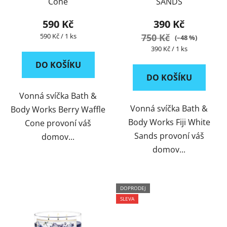
Cone
SANDS
d
u
590 Kč
390 Kč
k
Měrná
590 Kč / 1 ks
750 Kč
(–48 %)
t
cena:
Měrná
390 Kč / 1 ks
ů
cena:
DO KOŠÍKU
DO KOŠÍKU
Vonná svíčka Bath &
Vonná svíčka Bath &
Body Works Berry Waffle
Body Works Fiji White
Cone provoní váš
Sands provoní váš
domov...
domov...
DOPRODEJ
SLEVA