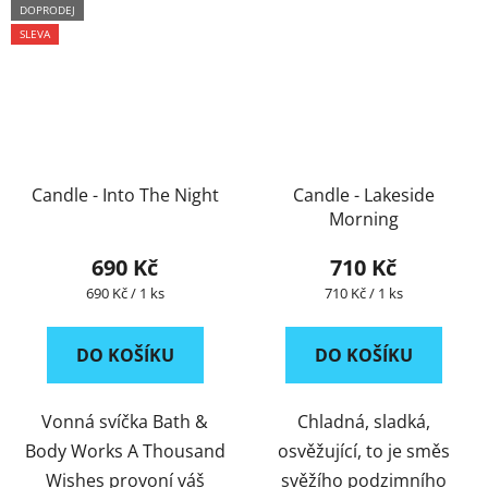
DOPRODEJ
SLEVA
Candle - Into The Night
Candle - Lakeside
Morning
690 Kč
710 Kč
Měrná
Měrná
690 Kč / 1 ks
710 Kč / 1 ks
cena:
cena:
DO KOŠÍKU
DO KOŠÍKU
Vonná svíčka Bath &
Chladná, sladká,
Body Works A Thousand
osvěžující, to je směs
Wishes provoní váš
svěžího podzimního