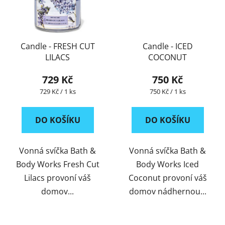
Candle - FRESH CUT
Candle - ICED
LILACS
COCONUT
729 Kč
750 Kč
Měrná
Měrná
729 Kč / 1 ks
750 Kč / 1 ks
cena:
cena:
DO KOŠÍKU
DO KOŠÍKU
Vonná svíčka Bath &
Vonná svíčka Bath &
Body Works Fresh Cut
Body Works Iced
Lilacs provoní váš
Coconut provoní váš
domov...
domov nádhernou...