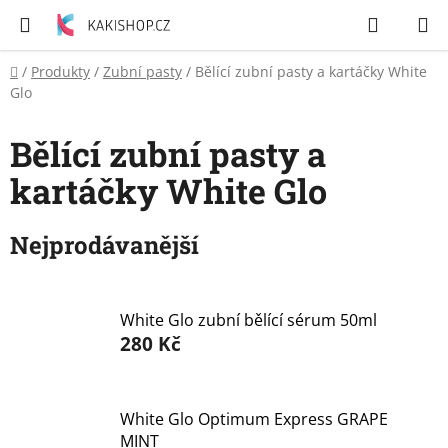
Přejít
Hledat
N
na
K
obsah
Domů
/
Produkty
/
Zubní pasty
/
Bělící zubní pasty a kartáčky White
Zubní
Glo
pasty
Bělící zubní pasty a
Péče
o
kartáčky White Glo
tělo
Nejprodávanější
Svíčky
Craze
White Glo zubní bělící sérum 50ml
&
280 Kč
Dětský
svět
White Glo Optimum Express GRAPE
Produkty
MINT