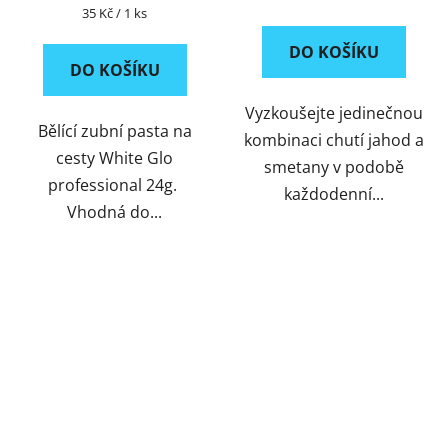
Měrná
35 Kč / 1 ks
cena:
DO KOŠÍKU
DO KOŠÍKU
Vyzkoušejte jedinečnou
Bělící zubní pasta na
kombinaci chutí jahod a
cesty White Glo
smetany v podobě
professional 24g.
každodenní...
Vhodná do...