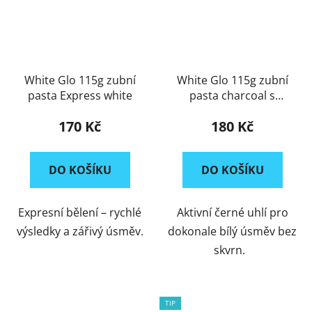
White Glo 115g zubní
White Glo 115g zubní
pasta Express white
pasta charcoal s
aktivním černým uhlím
170 Kč
180 Kč
DO KOŠÍKU
DO KOŠÍKU
Expresní bělení – rychlé
Aktivní černé uhlí pro
výsledky a zářivý úsměv.
dokonale bílý úsměv bez
skvrn.
TIP