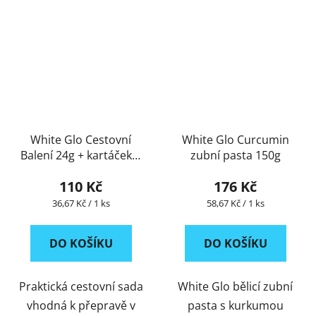
White Glo Cestovní
White Glo Curcumin
Balení 24g + kartáček a
zubní pasta 150g
mezizubní kartáček
110 Kč
176 Kč
ZDARMA
Měrná
Měrná
36,67 Kč / 1 ks
58,67 Kč / 1 ks
cena:
cena:
DO KOŠÍKU
DO KOŠÍKU
Praktická cestovní sada
White Glo bělicí zubní
vhodná k přepravě v
pasta s kurkumou