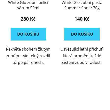
White Glo zubní bělící
White Glo zubní pasta
sérum 50ml
Summer Spritz 70g
280 Kč
140 Kč
DO KOŠÍKU
DO KOŠÍKU
Řekněte sbohem žlutým
Osvěžující letní příchuť,
zubům – viditelný rozdíl
která promění každé
už po pár dnech.
čištění zubů v radost.