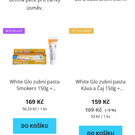
úsměv.
BESTSELLER
TIP NA DÁREK
ACTION
White Glo zubní pasta
White Glo zubní pasta
Smokers 150g +
Káva a Čaj 150g +
kartáček a mezizubní
kartáček a mezizubní
169 Kč
159 Kč
kartáček ZDARMA
kartáček ZDARMA
Měrná
56,33 Kč / 1 ks
169 Kč
(–5 %)
cena:
Měrná
53 Kč / 1 ks
cena:
DO KOŠÍKU
DO KOŠÍKU