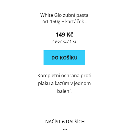
White Glo zubní pasta
2v1 150g + kartáček a
mezizubní kartáček
149 Kč
ZDARMA
Měrná
49,67 Kč / 1 ks
cena:
DO KOŠÍKU
Kompletní ochrana proti
plaku a kazům v jednom
balení.
NAČÍST 6 DALŠÍCH