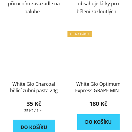
příručním zavazadle na
obsahuje látky pro
palubě...
bělení zažloutlých...
TIP NA DÁREK
White Glo Charcoal
White Glo Optimum
bělící zubní pasta 24g
Express GRAPE MINT
35 Kč
180 Kč
Měrná
35 Kč / 1 ks
cena:
DO KOŠÍKU
DO KOŠÍKU