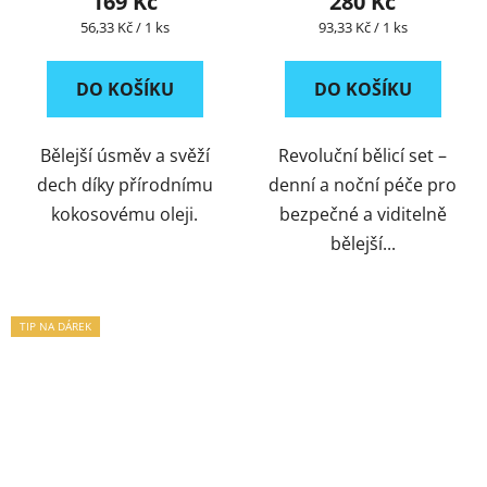
169 Kč
280 Kč
kartáček ZDARMA
Měrná
Měrná
56,33 Kč / 1 ks
93,33 Kč / 1 ks
cena:
cena:
DO KOŠÍKU
DO KOŠÍKU
Bělejší úsměv a svěží
Revoluční bělicí set –
dech díky přírodnímu
denní a noční péče pro
kokosovému oleji.
bezpečné a viditelně
bělejší...
TIP NA DÁREK