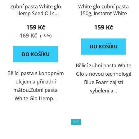
Zubní pasta White glo
White glo zubní pasta
Hemp Seed Oil s
150g, Instatnt White
kartáčkem, 150g
159 Kč
159 Kč
169 Kč
(–5 %)
DO KOŠÍKU
DO KOŠÍKU
Bělící zubní pasta White
Bělící pasta s konopným
Glo s novou technologií
olejem a přírodní
Blue Foam zajistí
mátou.Zubní pasta
vybělení a...
White Glo Hemp...
TIP