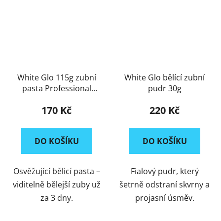
White Glo 115g zubní
White Glo bělící zubní
pasta Professional
pudr 30g
Fresh mint
170 Kč
220 Kč
DO KOŠÍKU
DO KOŠÍKU
Osvěžující bělicí pasta –
Fialový pudr, který
viditelně bělejší zuby už
šetrně odstraní skvrny a
za 3 dny.
projasní úsměv.