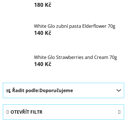
180 Kč
Značky
Přihlášení
White Glo zubní pasta Elderflower 70g
140 Kč
White Glo Strawberries and Cream 70g
140 Kč
Ř
Řadit podle:
Doporučujeme
a
z
e
OTEVŘÍT FILTR
n
í