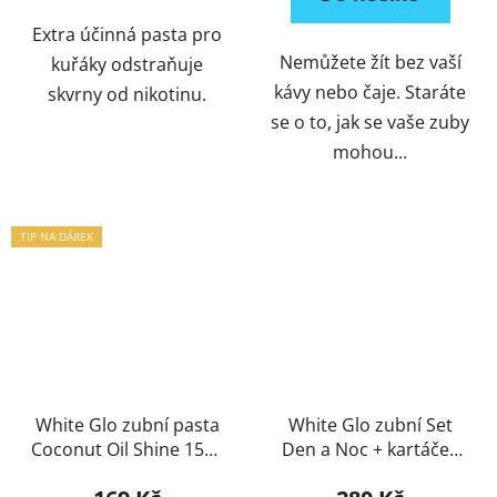
Extra účinná pasta pro
Nemůžete žít bez vaší
kuřáky odstraňuje
kávy nebo čaje. Staráte
skvrny od nikotinu.
se o to, jak se vaše zuby
mohou...
TIP NA DÁREK
White Glo zubní pasta
White Glo zubní Set
Coconut Oil Shine 150g
Den a Noc + kartáček
+ kartáček a mezizubní
ZDARMA