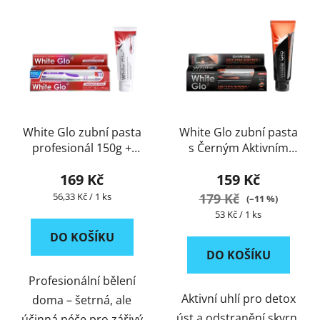
V
p
ý
r
p
o
i
d
s
u
p
k
r
t
White Glo zubní pasta
White Glo zubní pasta
o
ů
profesionál 150g +
s Černým Aktivním
d
kartáček a mezizubní
Uhlím 150g + kartáček
u
169 Kč
159 Kč
kartáček ZDARMA
a mezizubní kartáček
k
ZDARMA
Měrná
56,33 Kč / 1 ks
179 Kč
(–11 %)
t
cena:
Měrná
53 Kč / 1 ks
ů
cena:
DO KOŠÍKU
DO KOŠÍKU
Profesionální bělení
Aktivní uhlí pro detox
doma – šetrná, ale
úst a odstranění skvrn.
účinná péče pro zářivý