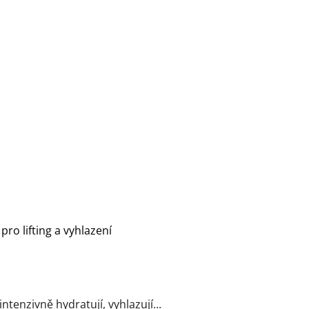
ro lifting a vyhlazení
tenzivně hydratují, vyhlazují...