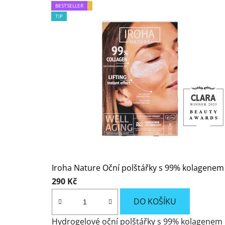
NOVINKA
NOVINKA
TIP
TIP
BESTSELLER
TIP
TIP
TIP
BESTSELLER
BESTSELLER
TIP NA DÁREK
BESTSELLER
BESTSELLER
TIP
TIP
Iroha Nature Oční polštářky s 99% kolagenem p
290 Kč
DO KOŠÍKU
Hydrogelové oční polštářky s 99% kolagenem in