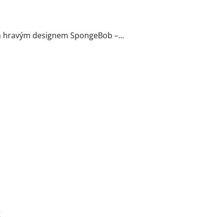
a hravým designem SpongeBob –...
g