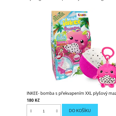
INKEE- bomba s překvapením XXL plyšový maz
180 Kč
DO KOŠÍKU