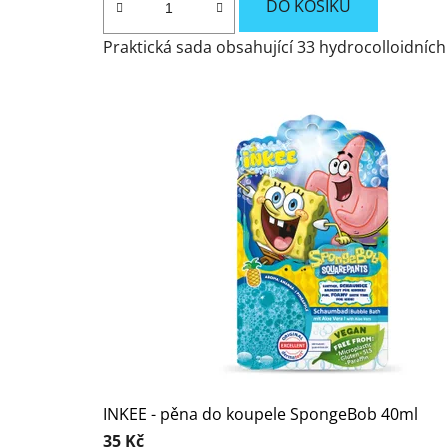
DO KOŠÍKU
Praktická sada obsahující 33 hydrocolloidních 
INKEE - pěna do koupele SpongeBob 40ml
35 Kč