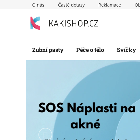
Přejít
O nás
Časté dotazy
Reklamace
Ob
na
obsah
Zubní pasty
Péče o tělo
Svíčky
Předchozí