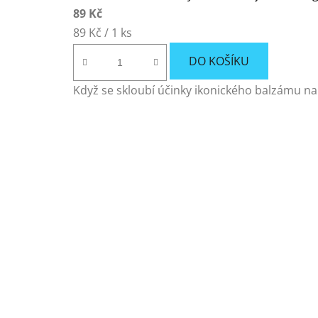
89 Kč
Měrná
89 Kč / 1 ks
cena:
DO KOŠÍKU
Když se skloubí účinky ikonického balzámu na