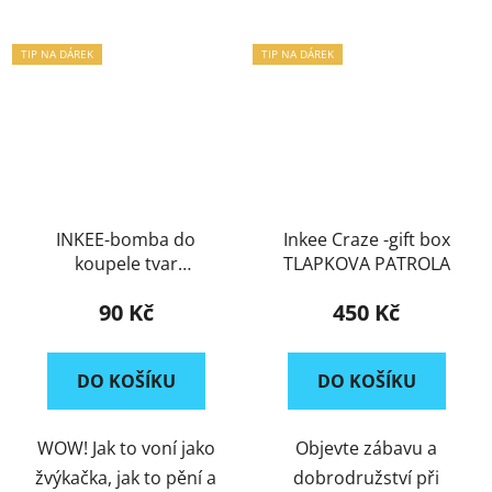
TIP NA DÁREK
TIP NA DÁREK
INKEE-bomba do
Inkee Craze -gift box
koupele tvar
TLAPKOVA PATROLA
"Plameňák"
90 Kč
450 Kč
DO KOŠÍKU
DO KOŠÍKU
WOW! Jak to voní jako
Objevte zábavu a
žvýkačka, jak to pění a
dobrodružství při