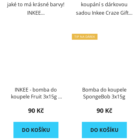
jaké to má krásné barvy!
koupání s dárkovou
INKEE...
sadou Inkee Craze Gift...
TIP NA DÁREK
INKEE - bomba do
Bomba do koupele
koupele Fruit 3x15g
+
SpongeBob 3x15g
dárek zdarma |
90 Kč
90 Kč
skladem | rychlé
doručení
DO KOŠÍKU
DO KOŠÍKU