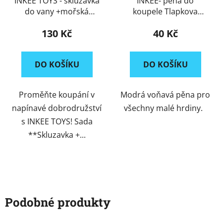
INKEE TOYS - skluzavka
INKEE- pěna do
do vany +mořská
koupele Tlapkova
hvězdice
patrola
130 Kč
40 Kč
DO KOŠÍKU
DO KOŠÍKU
Proměňte koupání v
Modrá voňavá pěna pro
napínavé dobrodružství
všechny malé hrdiny.
s INKEE TOYS! Sada
**Skluzavka +...
Podobné produkty