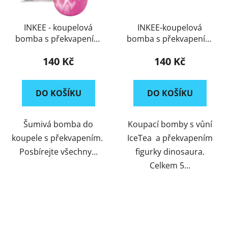
INKEE - koupelová
INKEE-koupelová
bomba s překvapením
bomba s překvapením
Galupy
Dino
140 Kč
140 Kč
DO KOŠÍKU
DO KOŠÍKU
Šumivá bomba do
Koupací bomby s vůní
koupele s překvapením.
IceTea a překvapením
Posbírejte všechny...
figurky dinosaura.
Celkem 5...