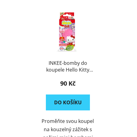
INKEE-bomby do
koupele Hello Kitty
3x15g
90 Kč
DO KOŠÍKU
Proměňte svou koupel
na kouzelný zážitek s