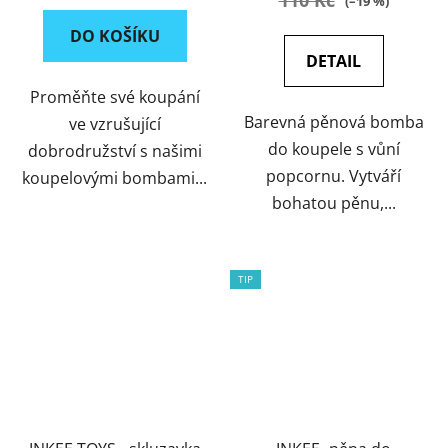
110 Kč
(–19 %)
DO KOŠÍKU
DETAIL
Proměňte své koupání
Barevná pěnová bomba
ve vzrušující
do koupele s vůní
dobrodružství s našimi
popcornu. Vytváří
koupelovými bombami...
bohatou pěnu,...
TIP