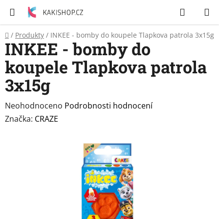
Přejít
Hledat
N
na
K
obsah
Domů
/
Produkty
/
INKEE - bomby do koupele Tlapkova patrola 3x15g
Zubní
INKEE - bomby do
pasty
koupele Tlapkova patrola
Péče
3x15g
o
tělo
Průměrné
Neohodnoceno
Podrobnosti hodnocení
hodnocení
Značka:
CRAZE
Svíčky
produktu
je
Craze
0,0
&
Dětský
z
svět
5
hvězdiček.
Produkty