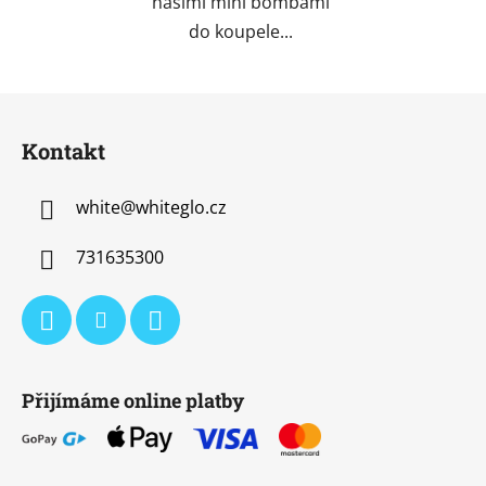
našimi mini bombami
do koupele...
Z
á
Kontakt
p
a
white
@
whiteglo.cz
t
í
731635300
Přijímáme online platby