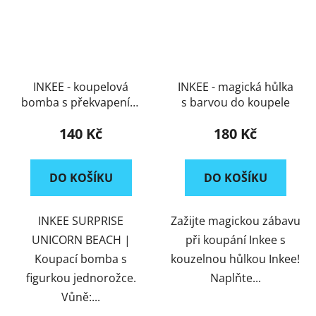
INKEE - koupelová
INKEE - magická hůlka
bomba s překvapením
s barvou do koupele
Unicorn Beach
140 Kč
180 Kč
DO KOŠÍKU
DO KOŠÍKU
INKEE SURPRISE
Zažijte magickou zábavu
UNICORN BEACH |
při koupání Inkee s
Koupací bomba s
kouzelnou hůlkou Inkee!
figurkou jednorožce.
Naplňte...
Vůně:...