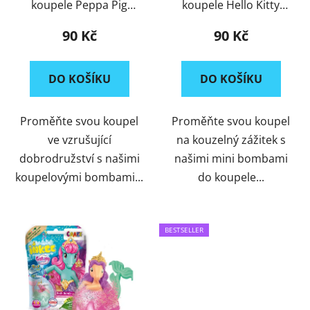
koupele Peppa Pig
koupele Hello Kitty
3x15g
3x15g
90 Kč
90 Kč
DO KOŠÍKU
DO KOŠÍKU
Proměňte svou koupel
Proměňte svou koupel
ve vzrušující
na kouzelný zážitek s
dobrodružství s našimi
našimi mini bombami
koupelovými bombami...
do koupele...
BESTSELLER