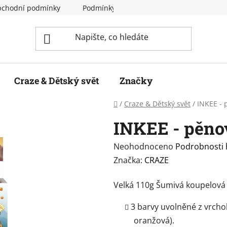
chodní podmínky
Podmínky ochrany osobních údajů
Craze & Dětský svět
Značky
Domů
/
Craze & Dětský svět
/
INKEE - 
INKEE - pěno
Průměrné
Neohodnoceno
Podrobnosti
hodnocení
Značka:
CRAZE
produktu
Velká 110g Šumivá koupelová
je
0,0
3 barvy uvolněné z vrcholu
z
oranžová).