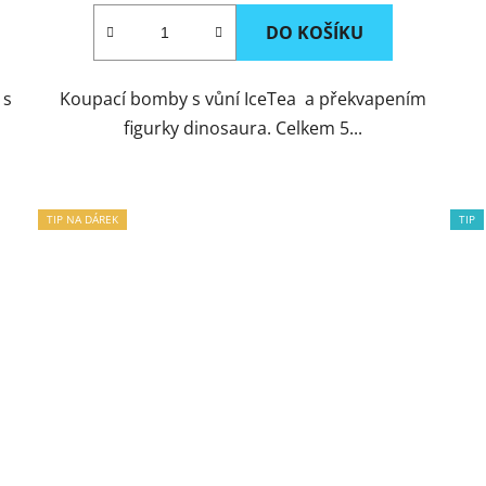
DO KOŠÍKU
 s
Koupací bomby s vůní IceTea a překvapením
figurky dinosaura. Celkem 5...
TIP NA DÁREK
TIP