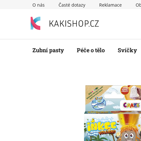
Přejít
O nás
Časté dotazy
Reklamace
Ob
na
obsah
Zubní pasty
Péče o tělo
Svíčky