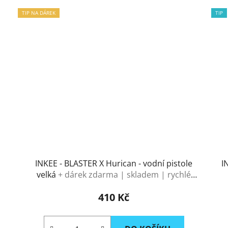
TIP NA DÁREK
TIP
INKEE - BLASTER X Hurican - vodní pistole
I
velká
+ dárek zdarma | skladem | rychlé
doručení
410 Kč