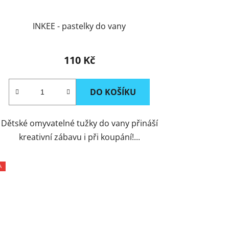
INKEE - pastelky do vany
110 Kč
DO KOŠÍKU
Dětské omyvatelné tužky do vany přináší
kreativní zábavu i při koupání!...
A