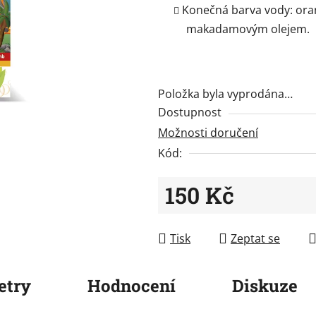
5
Konečná barva vody: ora
hvězdiček.
makadamovým olejem.
Položka byla vyprodána…
Dostupnost
Možnosti doručení
Kód:
150 Kč
Měrná cena:
Tisk
Zeptat se
etry
Hodnocení
Diskuze