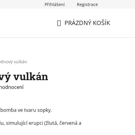
Přihlášení
Registrace
PRÁZDNÝ KOŠÍK
NÁKUPNÍ
KOŠÍK
pěnový vulkán
vý vulkán
 hodnocení
 bomba ve tvaru sopky.
, simulující erupci (žlutá, červená a