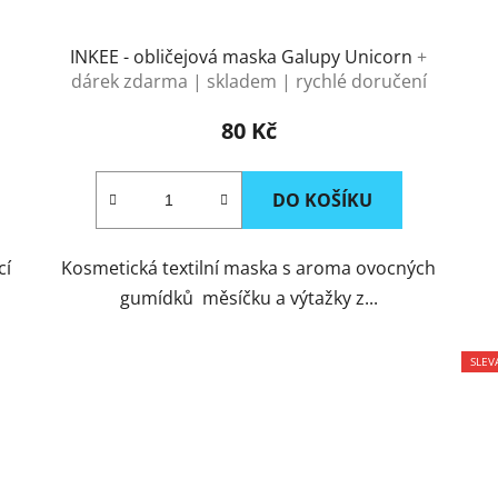
INKEE - obličejová maska Galupy Unicorn
+
dárek zdarma | skladem | rychlé doručení
80 Kč
DO KOŠÍKU
cí
Kosmetická textilní maska s aroma ovocných
gumídků měsíčku a výtažky z...
SLEV