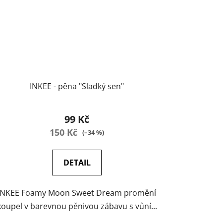
INKEE - pěna "Sladký sen"
99 Kč
150 Kč
(–34 %)
DETAIL
INKEE Foamy Moon Sweet Dream promění
koupel v barevnou pěnivou zábavu s vůní...