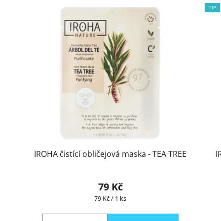
TIP
IROHA čistící obličejová maska - TEA TREE
IRO
79 Kč
Měrná
79 Kč / 1 ks
cena: