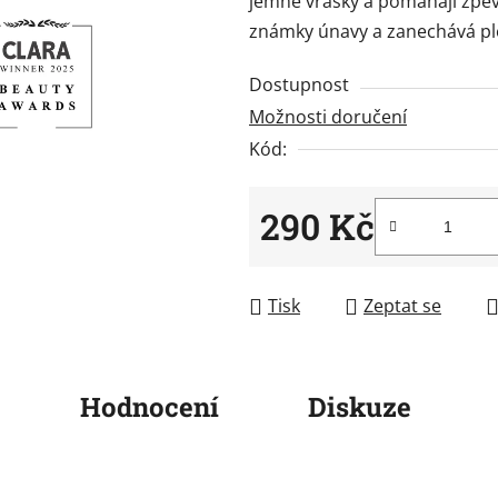
jemné vrásky a pomáhají zpevni
0,0
známky únavy a zanechává ple
z
5
Dostupnost
hvězdiček.
Možnosti doručení
Kód:
290 Kč
Měrná cena:
Tisk
Zeptat se
Hodnocení
Diskuze