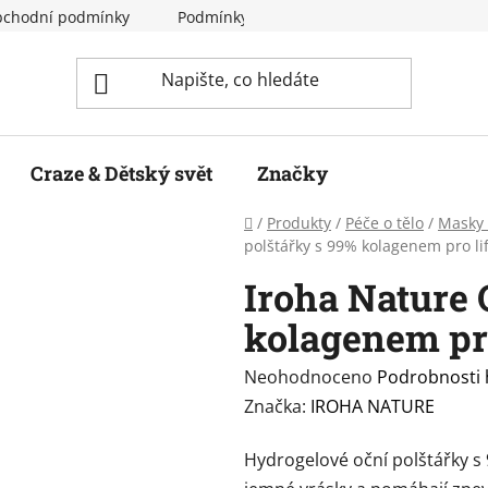
chodní podmínky
Podmínky ochrany osobních údajů
Craze & Dětský svět
Značky
Domů
/
Produkty
/
Péče o tělo
/
Masky 
polštářky s 99% kolagenem pro lif
Iroha Nature 
kolagenem pro
Průměrné
Neohodnoceno
Podrobnosti
hodnocení
Značka:
IROHA NATURE
produktu
Hydrogelové oční polštářky s 
je