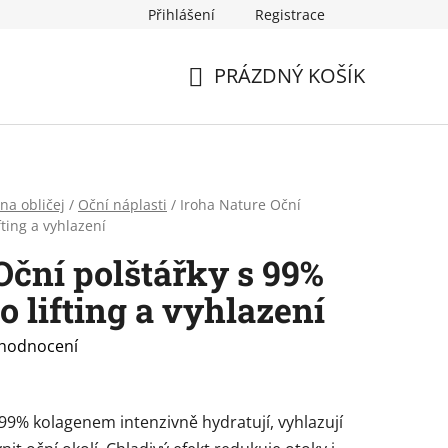
Přihlášení
Registrace
PRÁZDNÝ KOŠÍK
NÁKUPNÍ
KOŠÍK
na obličej
/
Oční náplasti
/
Iroha Nature Oční
ting a vyhlazení
Oční polštářky s 99%
 lifting a vyhlazení
 hodnocení
99% kolagenem intenzivně hydratují, vyhlazují