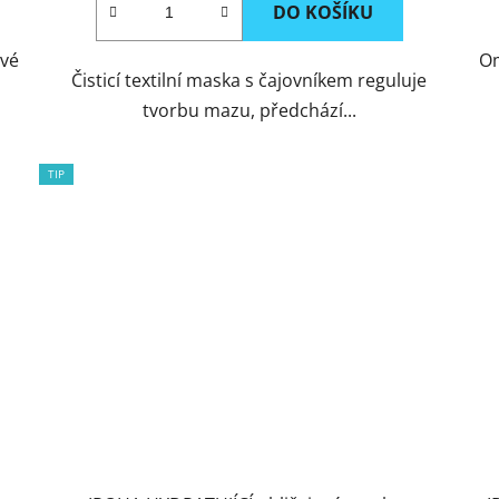
DO KOŠÍKU
avé
Om
Čisticí textilní maska s čajovníkem reguluje
tvorbu mazu, předchází...
TIP