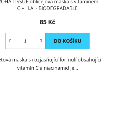
ROHA TISSUE obličejová maska s vitamínem
C + H.A. - BIODEGRADABLE
85 Kč
DO KOŠÍKU
eťová maska s rozjasňující formulí obsahující
vitamín C a niacinamid je...