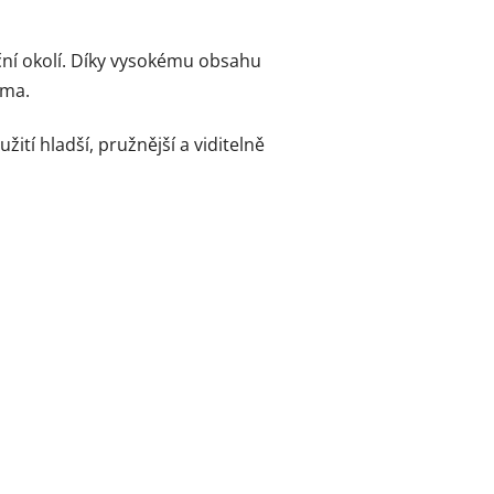
ční okolí. Díky vysokému obsahu
ima.
ití hladší, pružnější a viditelně