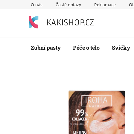
Přejít
O nás
Časté dotazy
Reklamace
Ob
na
obsah
Zubní pasty
Péče o tělo
Svíčky