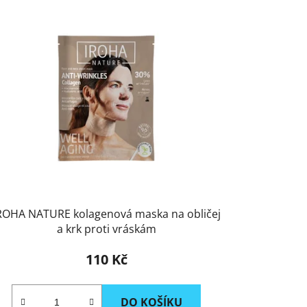
HA NATURE kolagenová maska na obličej
a krk proti vráskám
110 Kč
DO KOŠÍKU