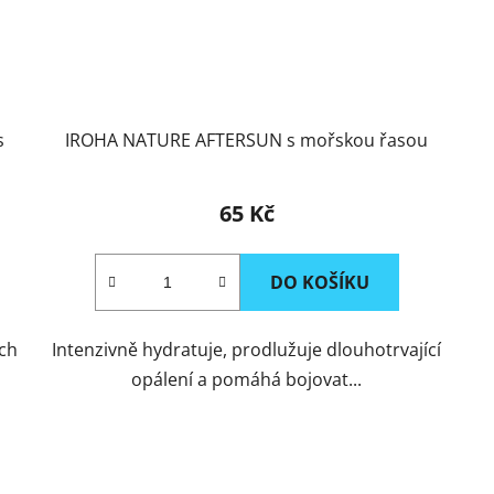
s
IROHA NATURE AFTERSUN s mořskou řasou
65 Kč
DO KOŠÍKU
ích
Intenzivně hydratuje, prodlužuje dlouhotrvající
opálení a pomáhá bojovat...