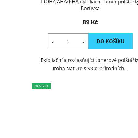
IROHA AHA/PHA exfoliační Toner polštářk
Borůvka
89 Kč
DO KOŠÍKU
Exfoliační a rozjasňující tonerové polštářk
Iroha Nature s 98 % přírodních...
NOVINKA