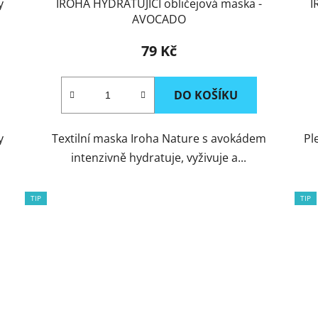
y
IROHA HYDRATUJÍCÍ obličejová maska -
I
AVOCADO
79 Kč
DO KOŠÍKU
y
Textilní maska Iroha Nature s avokádem
Pl
intenzivně hydratuje, vyživuje a...
TIP
TIP