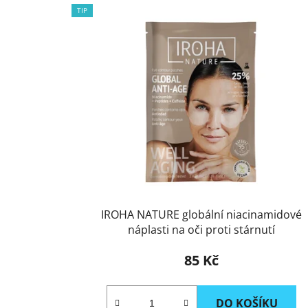
TIP
IROHA NATURE globální niacinamidové
náplasti na oči proti stárnutí
85 Kč
DO KOŠÍKU