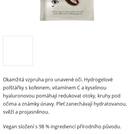
Značky
Přihlášení
Okamžitá vzpruha pro unavené oči. Hydrogelové
polštářky s kofeinem, vitamínem C a kyselinou
hyaluronovou pomáhají redukovat otoky, kruhy pod
očima a známky únavy. Pleť zanechávají hydratovanou,
svěží a projasněnou.
Vegan složení s 98 % ingrediencí přírodního původu.