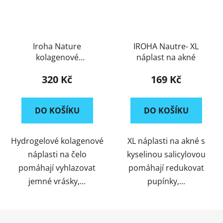
Iroha Nature
IROHA Nautre- XL
kolagenové
náplast na akné
hydrogelové náplasti
320 Kč
169 Kč
na čelo
DO KOŠÍKU
DO KOŠÍKU
Hydrogelové kolagenové
XL náplasti na akné s
náplasti na čelo
kyselinou salicylovou
pomáhají vyhlazovat
pomáhají redukovat
jemné vrásky,...
pupínky,...
Z