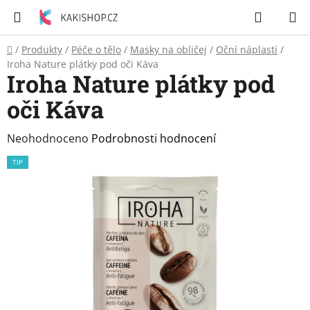
Přejít
Hledat
N
na
K
obsah
Domů
/
Produkty
/
Péče o tělo
/
Masky na obličej
/
Oční náplasti
/
Zubní
Iroha Nature plátky pod oči Káva
pasty
Iroha Nature plátky pod
oči Káva
Péče
o
tělo
Průměrné
Neohodnoceno
Podrobnosti hodnocení
hodnocení
TIP
Svíčky
produktu
je
0,0
Craze
&
z
Dětský
5
svět
hvězdiček.
Produkty