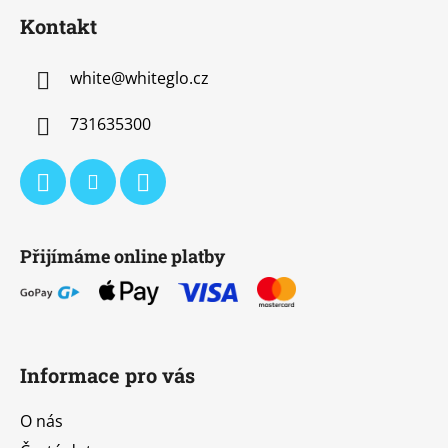
á
Kontakt
p
a
white
@
whiteglo.cz
t
í
731635300
Přijímáme online platby
Informace pro vás
O nás