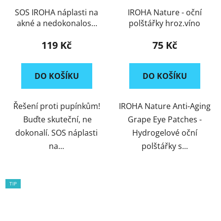
SOS IROHA náplasti na
IROHA Nature - oční
akné a nedokonalosti
polštářky hroz.víno
pleti
119 Kč
75 Kč
DO KOŠÍKU
DO KOŠÍKU
Řešení proti pupínkům!
IROHA Nature Anti-Aging
Buďte skuteční, ne
Grape Eye Patches -
dokonalí. SOS náplasti
Hydrogelové oční
na...
polštářky s...
TIP