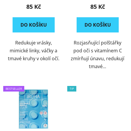
náplasti na oči proti
vitamínem C proti
85 Kč
85 Kč
stárnutí
únavě
DO KOŠÍKU
DO KOŠÍKU
Redukuje vrásky,
Rozjasňující polštářky
mimické linky, váčky a
pod oči s vitamínem C
tmavé kruhy v okolí očí.
zmírňují únavu, redukují
tmavé...
BESTSELLER
TIP