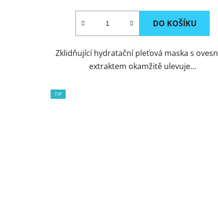
DO KOŠÍKU
Zklidňující hydratační pleťová maska s oves
extraktem okamžitě ulevuje...
TIP