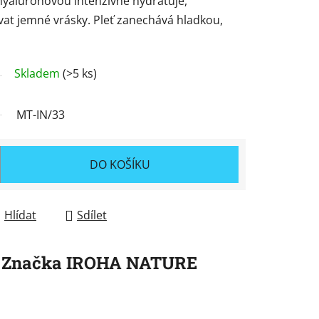
hyaluronovou intenzivně hydratuje,
at jemné vrásky. Pleť zanechává hladkou,
Skladem
(>5 ks)
MT-IN/33
DO KOŠÍKU
Hlídat
Sdílet
Značka
IROHA NATURE