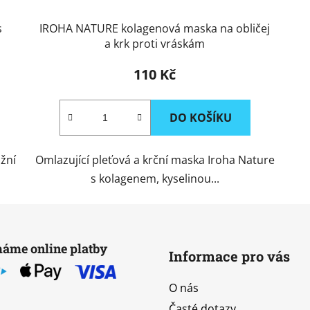
s
IROHA NATURE kolagenová maska na obličej
a krk proti vráskám
110 Kč
DO KOŠÍKU
žní
Omlazující pleťová a krční maska Iroha Nature
s kolagenem, kyselinou...
máme online platby
Informace pro vás
O nás
Časté dotazy