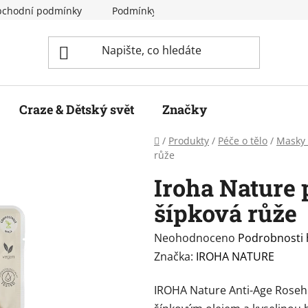
chodní podmínky
Podmínky ochrany osobních údajů
Craze & Dětský svět
Značky
Domů
/
Produkty
/
Péče o tělo
/
Masky 
růže
Iroha Nature
šípková růže
Průměrné
Neohodnoceno
Podrobnosti
hodnocení
Značka:
IROHA NATURE
produktu
IROHA Nature Anti-Age Rosehi
je