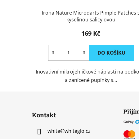
Iroha Nature Microdarts Pimple Patches 
kyselinou salicylovou
169 Kč
DO KOŠÍKU
Inovativní mikrojehličkové náplasti na podko
a zanícené pupínky s...
Z
á
Přijí
Kontakt
p
a
white
@
whiteglo.cz
t