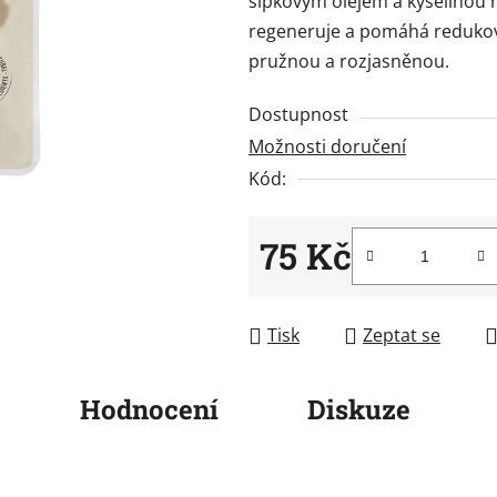
šípkovým olejem a kyselinou 
0,0
regeneruje a pomáhá redukov
z
pružnou a rozjasněnou.
5
hvězdiček.
Dostupnost
Možnosti doručení
Kód:
75 Kč
Měrná cena:
Tisk
Zeptat se
Hodnocení
Diskuze