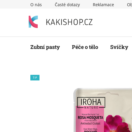
Přejít
O nás
Časté dotazy
Reklamace
Ob
na
obsah
Zubní pasty
Péče o tělo
Svíčky
TIP