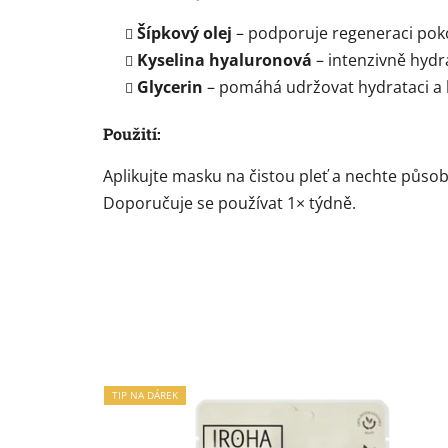
Šípkový olej
– podporuje regeneraci pok
Kyselina hyaluronová
– intenzivně hydra
Glycerin
– pomáhá udržovat hydrataci a
Použití:
Aplikujte masku na čistou pleť a nechte půso
Doporučuje se používat 1× týdně.
TIP NA DÁREK