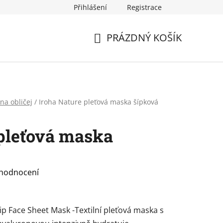
Přihlášení
Registrace
PRÁZDNÝ KOŠÍK
NÁKUPNÍ
KOŠÍK
na obličej
/
Iroha Nature pleťová maska šípková
 pleťová maska
 hodnocení
p Face Sheet Mask -Textilní pleťová maska s