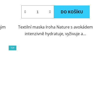
DO KOŠÍKU
ným
Textilní maska Iroha Nature s avokádem
intenzivně hydratuje, vyživuje a...
TIP