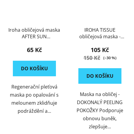
Iroha obličejová maska
IROHA TISSUE
AFTER SUN
obličejová maska -
vod.meloun
GLYCOLIC ACID &
65 Kč
105 Kč
CENTELLA
150 Kč
(–30 %)
DO KOŠÍKU
DO KOŠÍKU
Regenerační pleťová
Maska na obličej -
maska po opalování s
DOKONALÝ PEELING
melounem zklidňuje
POKOŽKY Podporuje
podráždění a...
obnovu buněk,
zlepšuje...