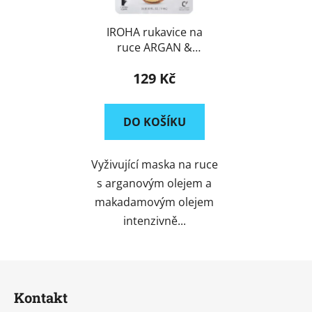
IROHA rukavice na
ruce ARGAN &
MACADAMIA
129 Kč
DO KOŠÍKU
Vyživující maska na ruce
s arganovým olejem a
makadamovým olejem
intenzivně...
Z
á
Kontakt
p