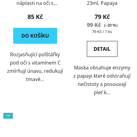
náplasti na oči s
23ml, Papaya
vitamínem C proti
85 Kč
79 Kč
únavě
99 Kč
(–20 %)
Měrná
79 Kč / 1 ks
DO KOŠÍKU
cena:
DETAIL
Rozjasňující polštářky
pod oči s vitamínem C
Maska obsahuje enzymy
zmírňují únavu, redukují
z papayi které odstraňují
tmavé...
nečistoty a posouvají
pleť k...
TIP