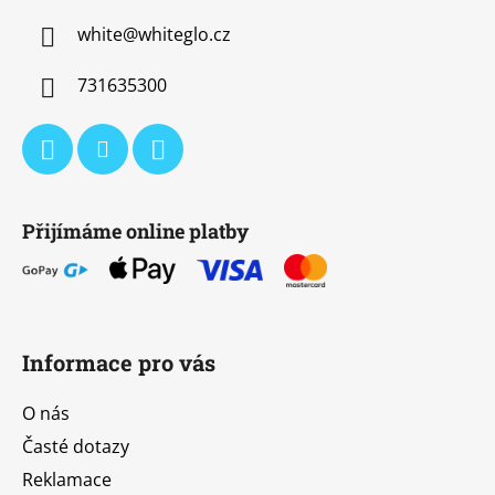
a
white
@
whiteglo.cz
t
í
731635300
Přijímáme online platby
Informace pro vás
O nás
Časté dotazy
Reklamace