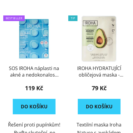
BESTSELLER
TIP
SOS IROHA náplasti na
IROHA HYDRATUJÍCÍ
akné a nedokonalosti
obličejová maska -
pleti
AVOCADO
119 Kč
79 Kč
DO KOŠÍKU
DO KOŠÍKU
Řešení proti pupínkům!
Textilní maska Iroha
Buďte skuteční, ne
Nature s avokádem