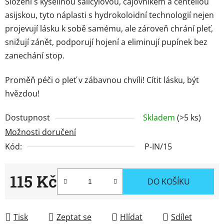
Složení s kyselinou salicylovou, čajovníkem a centellou
asijskou, tyto náplasti s hydrokoloidní technologií nejen
projevují lásku k sobě samému, ale zároveň chrání pleť,
snižují zánět, podporují hojení a eliminují pupínek bez
zanechání stop.
Proměň péči o pleť v zábavnou chvíli! Cítit lásku, být
hvězdou!
Dostupnost
Skladem
(>5 ks)
Možnosti doručení
Kód:
P-IN/15
115 Kč
DO KOŠÍKU
Měrná cena:
Tisk
Zeptat se
Hlídat
Sdílet