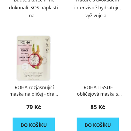
dokonalí. SOS náplasti
intenzivně hydratuje,
na...
vyživuje a...
IROHA rozjasnující
IROHA TISSUE
maska na oličej - dračí
obličejová maska s
ovoce
vitamínem C + H.A. -
79 Kč
85 Kč
BIODEGRADABLE
DO KOŠÍKU
DO KOŠÍKU