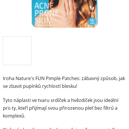
Značky
Přihlášení
Iroha Nature's FUN Pimple Patches: zábavný způsob, jak
se zbavit pupínků rychlostí blesku!
Tyto náplasti ve tvaru srdíček a hvězdiček jsou ideální
pro ty, kteří přijímají svou přirozenou pleť bez filtrů a
komplexů.