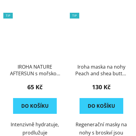
TIP
TIP
IROHA NATURE
Iroha maska na nohy
AFTERSUN s mořskou
Peach and shea butter
řasou
1pár
65 Kč
130 Kč
DO KOŠÍKU
DO KOŠÍKU
Intenzivně hydratuje,
Regenerační masky na
prodlužuje
nohy s broskví jsou