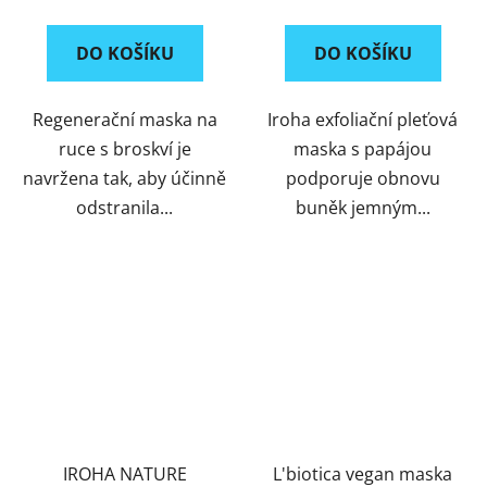
DO KOŠÍKU
DO KOŠÍKU
Regenerační maska na
Iroha exfoliační pleťová
ruce s broskví je
maska s papájou
navržena tak, aby účinně
podporuje obnovu
odstranila...
buněk jemným...
IROHA NATURE
L'biotica vegan maska