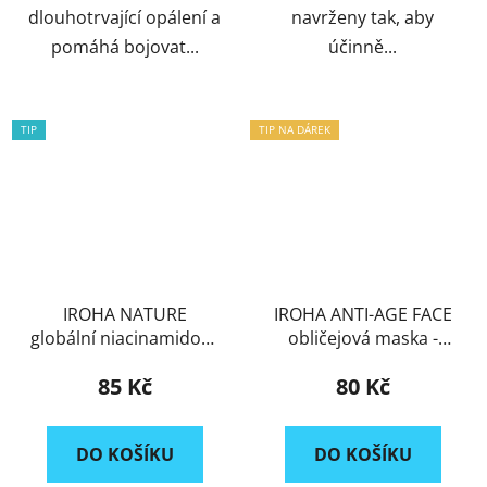
dlouhotrvající opálení a
navrženy tak, aby
pomáhá bojovat...
účinně...
TIP
TIP NA DÁREK
IROHA NATURE
IROHA ANTI-AGE FACE
globální niacinamidové
obličejová maska -
náplasti na oči proti
NONI
85 Kč
80 Kč
stárnutí
DO KOŠÍKU
DO KOŠÍKU