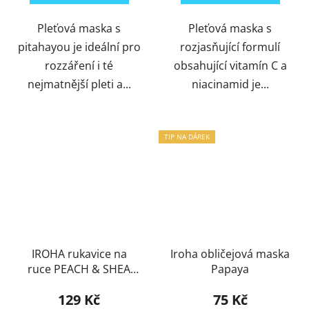
Pleťová maska s
Pleťová maska s
pitahayou je ideální pro
rozjasňující formulí
rozzáření i té
obsahující vitamín C a
nejmatnější pleti a...
niacinamid je...
TIP NA DÁREK
IROHA rukavice na
Iroha obličejová maska
ruce PEACH & SHEA
Papaya
BUTTER
129 Kč
75 Kč