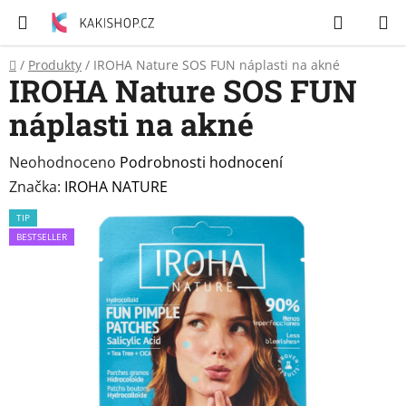
Přejít
Hledat
N
na
K
obsah
Domů
/
Produkty
/
IROHA Nature SOS FUN náplasti na akné
Zubní
IROHA Nature SOS FUN
pasty
náplasti na akné
Péče
o
Průměrné
Neohodnoceno
Podrobnosti hodnocení
tělo
hodnocení
Značka:
IROHA NATURE
produktu
TIP
Svíčky
je
BESTSELLER
0,0
Craze
z
&
5
Dětský
svět
hvězdiček.
Produkty