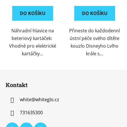
DO KOŠÍKU
DO KOŠÍKU
Náhradní hlavice na
Přineste do každodenní
beteriový kartáček:
ústní péče svého dítěte
Vhodné pro elektrické
kouzlo Disneyho Lvího
kartáčky...
krále s...
Z
á
Kontakt
p
a
white
@
whiteglo.cz
t
í
731635300