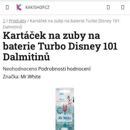
Přejít
Hledat
N
na
K
obsah
Domů
/
Produkty
/
Kartáček na zuby na baterie Turbo Disney 101
Zubní
Dalmitinů
pasty
Kartáček na zuby na
baterie Turbo Disney 101
Péče
o
Dalmitinů
tělo
Průměrné
Neohodnoceno
Podrobnosti hodnocení
Svíčky
hodnocení
Značka:
Mr.White
produktu
Craze
je
&
Dětský
0,0
svět
z
5
Produkty
hvězdiček.