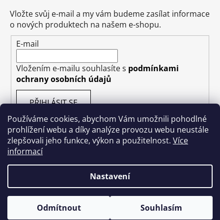
Vložte svůj e-mail a my vám budeme zasílat informace
o nových produktech na našem e-shopu.
E-mail
Vložením e-mailu souhlasíte s
podmínkami
ochrany osobních údajů
PŘIHLÁSIT SE
Používáme cookies, abychom Vám umožnili pohodlné
prohlížení webu a díky analýze provozu webu neustále
zlepšovali jeho funkce, výkon a použitelnost.
Více
informací
Vytvořil Shoptet
Nastavení
Copyright 2026
Kakishop.cz
. Všechna práva
vyhrazena.
Odmítnout
Souhlasím