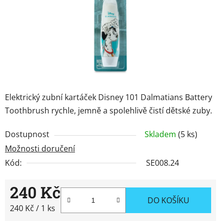
Značky
Přihlášení
Elektrický zubní kartáček Disney 101 Dalmatians Battery
Toothbrush rychle, jemně a spolehlivě čistí dětské zuby.
Dostupnost
Skladem
(5 ks)
Možnosti doručení
Kód:
SE008.24
240 Kč
DO KOŠÍKU
Měrná cena:
240 Kč / 1 ks