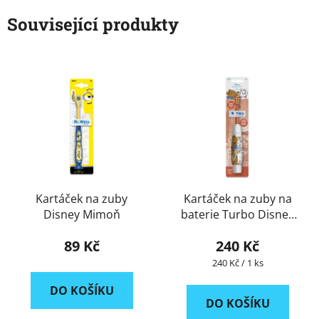
Související produkty
ACTION
Kartáček na zuby
Kartáček na zuby na
Disney Mimoň
baterie Turbo Disney
Aristocats
89 Kč
240 Kč
Měrná
240 Kč / 1 ks
cena:
DO KOŠÍKU
DO KOŠÍKU