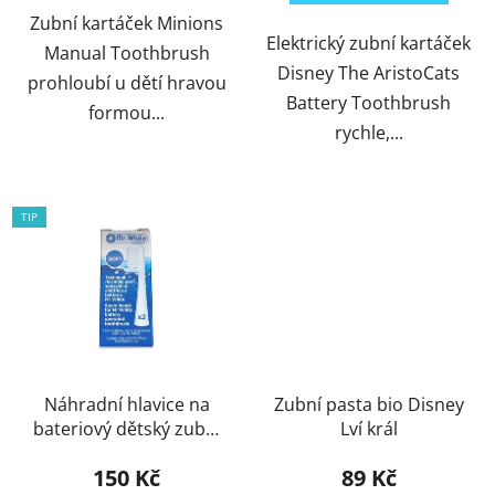
Zubní kartáček Minions
Elektrický zubní kartáček
Manual Toothbrush
Disney The AristoCats
prohloubí u dětí hravou
Battery Toothbrush
formou...
rychle,...
TIP
ACTION
Náhradní hlavice na
Zubní pasta bio Disney
bateriový dětský zubní
Lví král
kartáček
150 Kč
89 Kč