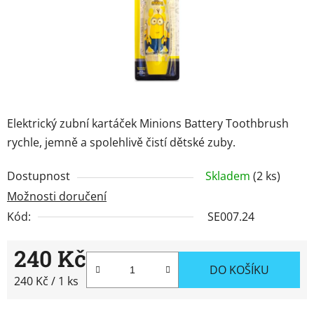
Značky
Přihlášení
Elektrický zubní kartáček Minions Battery Toothbrush
rychle, jemně a spolehlivě čistí dětské zuby.
Dostupnost
Skladem
(2 ks)
Možnosti doručení
Kód:
SE007.24
240 Kč
DO KOŠÍKU
Měrná cena:
240 Kč / 1 ks