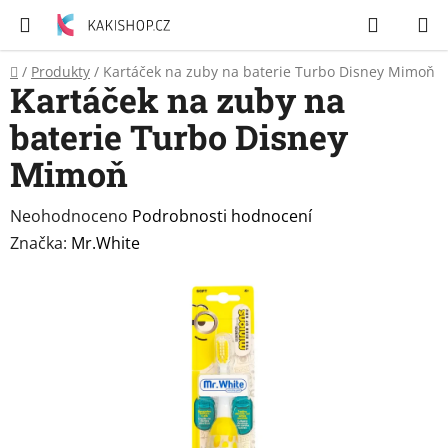
Přejít
Hledat
N
na
K
obsah
Domů
/
Produkty
/
Kartáček na zuby na baterie Turbo Disney Mimoň
Zubní
Kartáček na zuby na
pasty
baterie Turbo Disney
Péče
Mimoň
o
tělo
Průměrné
Neohodnoceno
Podrobnosti hodnocení
hodnocení
Značka:
Mr.White
Svíčky
produktu
je
Craze
0,0
&
Dětský
z
svět
5
hvězdiček.
Produkty