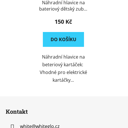
Náhradní hlavice na
bateriový dětský zubní
kartáček
150 Kč
DO KOŠÍKU
Náhradní hlavice na
beteriový kartáček:
Vhodné pro elektrické
kartáčky...
Z
á
Kontakt
p
a
white
@
whiteglo.cz