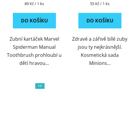
Měrná
Měrná
89 Kč / 1 ks
55 Kč / 1 ks
cena:
cena:
DO KOŠÍKU
DO KOŠÍKU
Zubní kartáček Marvel
Zdravé a zářivě bílé zuby
Spiderman Manual
jsou ty nejkrásnější.
Toothbrush prohloubí u
Kosmetická sada
dětí hravou...
Minions...
TIP