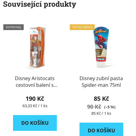
Související produkty
DOPRODEJ
TIP NA DÁREK
Disney Aristocats
Disney zubní pasta
cestovní balení s
Spider-man 75ml
kelímkem
190 Kč
85 Kč
Měrná
63,33 Kč / 1 ks
90 Kč
(–5 %)
cena:
Měrná
85 Kč / 1 ks
cena:
DO KOŠÍKU
DO KOŠÍKU