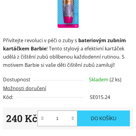
Značky
Přihlášení
Přivítejte revoluci v péči o zuby s
bateriovým zubním
kartáčkem Barbie
! Tento stylový a efektivní kartáček
udělá z čištění zubů oblíbenou každodenní rutinou. S
motivem Barbie si vaše děti čištění zubů zamilují!
Dostupnost
Skladem
(2 ks)
Možnosti doručení
Kód:
SE015.24
240 Kč
DO KOŠÍKU
Měrná cena: