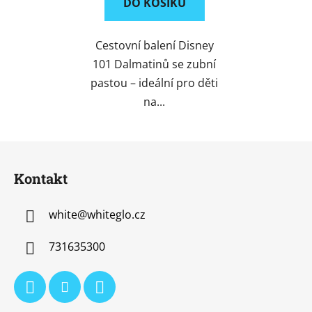
DO KOŠÍKU
Cestovní balení Disney
101 Dalmatinů se zubní
pastou – ideální pro děti
na...
Z
á
Kontakt
p
a
white
@
whiteglo.cz
t
í
731635300