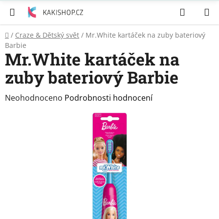
Přejít
Hledat
N
na
K
obsah
Domů
/
Craze & Dětský svět
/
Mr.White kartáček na zuby bateriový
Zubní
Barbie
pasty
Mr.White kartáček na
zuby bateriový Barbie
Péče
o
tělo
Průměrné
Neohodnoceno
Podrobnosti hodnocení
hodnocení
Svíčky
produktu
je
0,0
Craze
&
z
Dětský
5
svět
hvězdiček.
Produkty