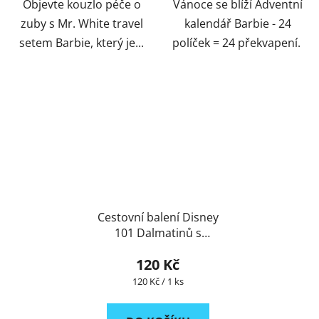
Objevte kouzlo péče o
Vánoce se blíží Adventní
zuby s Mr. White travel
kalendář Barbie - 24
setem Barbie, který je...
políček = 24 překvapení.
Cestovní balení Disney
101 Dalmatinů s
pastou
120 Kč
Měrná
120 Kč / 1 ks
cena: