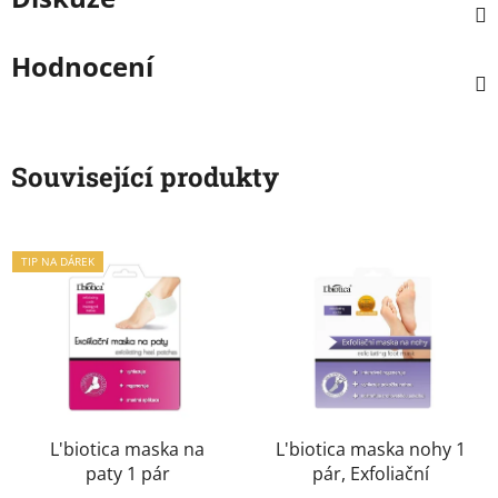
Hodnocení
Související produkty
TIP NA DÁREK
L'biotica maska na
L'biotica maska nohy 1
paty 1 pár
pár, Exfoliační