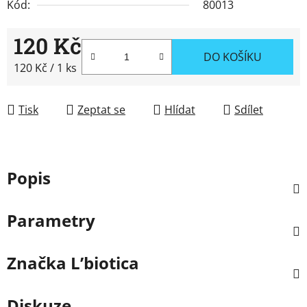
Kód:
80013
120 Kč
DO KOŠÍKU
Měrná cena:
120 Kč / 1 ks
Tisk
Zeptat se
Hlídat
Sdílet
Popis
Parametry
Značka
L’biotica
Diskuze