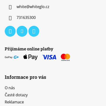
a
white
@
whiteglo.cz
t
í
731635300
Přijímáme online platby
Informace pro vás
O nás
Časté dotazy
Reklamace