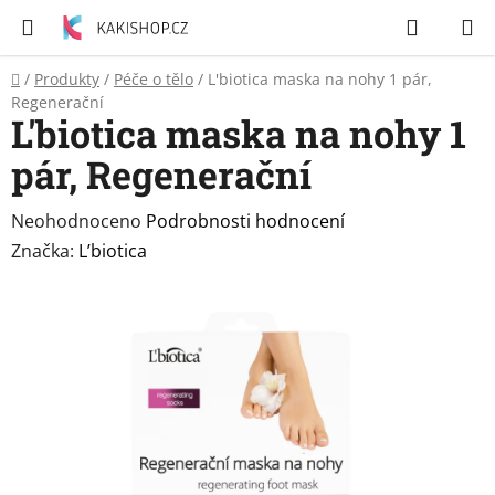
Přejít
Hledat
N
na
K
obsah
Domů
/
Produkty
/
Péče o tělo
/
L'biotica maska na nohy 1 pár,
Zubní
Regenerační
pasty
L'biotica maska na nohy 1
pár, Regenerační
Péče
o
tělo
Průměrné
Neohodnoceno
Podrobnosti hodnocení
hodnocení
Značka:
L’biotica
Svíčky
produktu
ACTION
je
0,0
Craze
&
z
Dětský
5
svět
hvězdiček.
Produkty