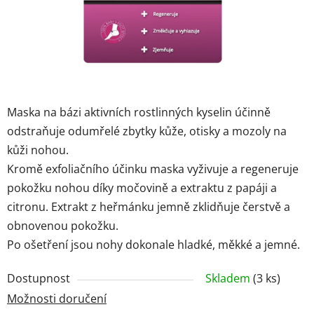
Značky
Přihlášení
Maska na bázi aktivních rostlinných kyselin účinně
odstraňuje odumřelé zbytky kůže, otisky a mozoly na
kůži nohou.
Kromě exfoliačního účinku maska ​​vyživuje a regeneruje
pokožku nohou díky močovině a extraktu z papáji a
citronu. Extrakt z heřmánku jemně zklidňuje čerstvě a
obnovenou pokožku.
Po ošetření jsou nohy dokonale hladké, měkké a jemné.
Dostupnost
Skladem
(3 ks)
Možnosti doručení