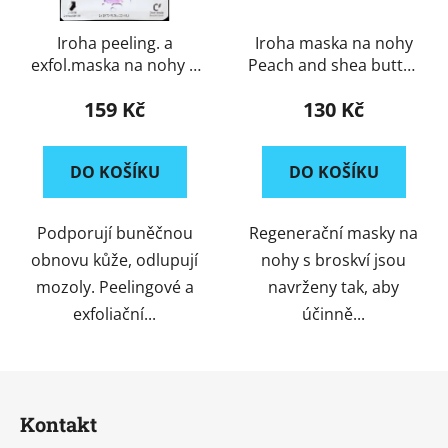
Iroha peeling. a
Iroha maska na nohy
exfol.maska na nohy 1
Peach and shea butter
pár
1pár
159 Kč
130 Kč
DO KOŠÍKU
DO KOŠÍKU
Podporují buněčnou
Regenerační masky na
obnovu kůže, odlupují
nohy s broskví jsou
mozoly. Peelingové a
navrženy tak, aby
exfoliační...
účinně...
Z
á
Kontakt
p