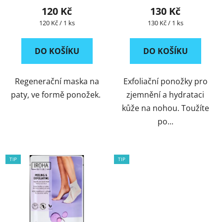
120 Kč
130 Kč
Měrná
Měrná
120 Kč / 1 ks
130 Kč / 1 ks
cena:
cena:
DO KOŠÍKU
DO KOŠÍKU
Regenerační maska na
Exfoliační ponožky pro
paty, ve formě ponožek.
zjemnění a hydrataci
kůže na nohou. Toužíte
po...
TIP
TIP