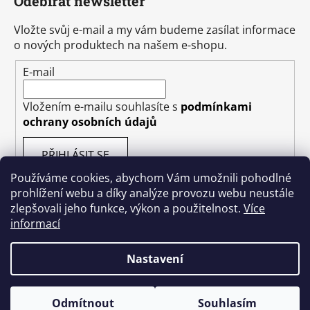
Odebírat newsletter
Vložte svůj e-mail a my vám budeme zasílat informace
o nových produktech na našem e-shopu.
E-mail
Vložením e-mailu souhlasíte s
podmínkami
ochrany osobních údajů
PŘIHLÁSIT SE
Používáme cookies, abychom Vám umožnili pohodlné
prohlížení webu a díky analýze provozu webu neustále
zlepšovali jeho funkce, výkon a použitelnost.
Více
informací
Vytvořil Shoptet
Nastavení
Copyright 2026
Kakishop.cz
. Všechna práva
vyhrazena.
Odmítnout
Souhlasím