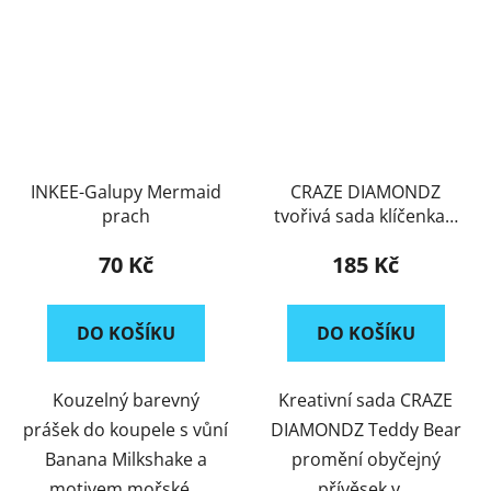
INKEE-Galupy Mermaid
CRAZE DIAMONDZ
prach
tvořivá sada klíčenka s
kamínky
70 Kč
185 Kč
DO KOŠÍKU
DO KOŠÍKU
Kouzelný barevný
Kreativní sada CRAZE
prášek do koupele s vůní
DIAMONDZ Teddy Bear
Banana Milkshake a
promění obyčejný
motivem mořské...
přívěsek v...