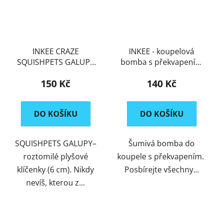
INKEE CRAZE
INKEE - koupelová
SQUISHPETS GALUPY
bomba s překvapením
RAINBOW UNICORN
Galupy
150 Kč
140 Kč
přívěšek na klíče
DO KOŠÍKU
DO KOŠÍKU
SQUISHPETS GALUPY–
Šumivá bomba do
roztomilé plyšové
koupele s překvapením.
klíčenky (6 cm). Nikdy
Posbírejte všechny...
nevíš, kterou z...