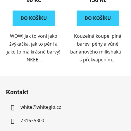
DO KOŠÍKU
DO KOŠÍKU
WOW! Jak to voní jako
Kouzelná koupel plná
žvýkačka, jak to pění a
barev, pěny a vůně
jaké to má krásné barvy!
banánového milkshaku –
INKEE...
s překvapením...
Z
á
Kontakt
p
a
white
@
whiteglo.cz
t
í
731635300