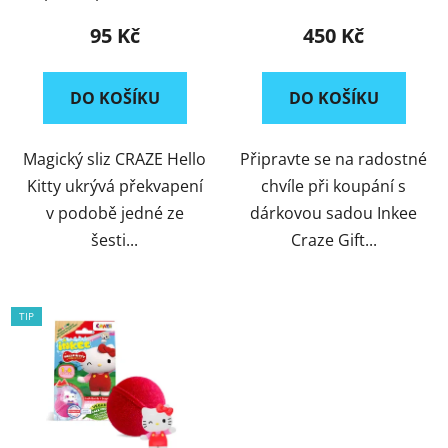
Kitty
95 Kč
450 Kč
DO KOŠÍKU
DO KOŠÍKU
Magický sliz CRAZE Hello
Připravte se na radostné
Kitty ukrývá překvapení
chvíle při koupání s
v podobě jedné ze
dárkovou sadou Inkee
šesti...
Craze Gift...
TIP