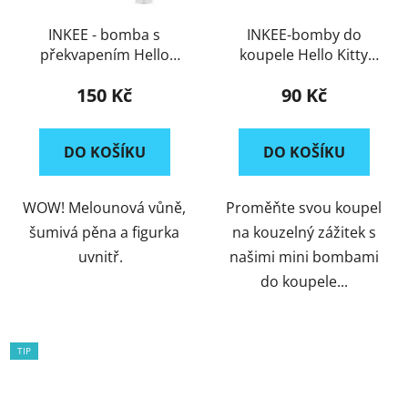
INKEE - bomba s
INKEE-bomby do
překvapením Hello
koupele Hello Kitty
Kitty
3x15g
150 Kč
90 Kč
DO KOŠÍKU
DO KOŠÍKU
WOW! Melounová vůně,
Proměňte svou koupel
šumivá pěna a figurka
na kouzelný zážitek s
uvnitř.
našimi mini bombami
do koupele...
TIP