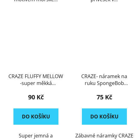
CRAZE FLUFFY MELLOW
CRAZE- náramek na
-super měkká
ruku SpongeBob
modelína 25g
(sběratelský motiv)
90 Kč
75 Kč
DO KOŠÍKU
DO KOŠÍKU
Super jemná a
Zábavné náramky CRAZE