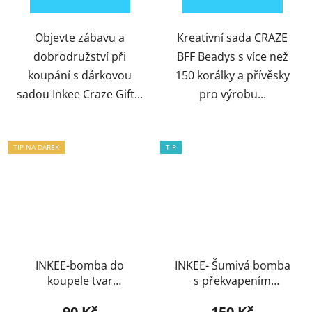
Objevte zábavu a
Kreativní sada CRAZE
dobrodružství při
BFF Beadys s více než
koupání s dárkovou
150 korálky a přívěsky
sadou Inkee Craze Gift...
pro výrobu...
TIP NA DÁREK
TIP
INKEE-bomba do
INKEE- Šumivá bomba
koupele tvar
s překvapením
"Plameňák"
Unicorn Professions
90 Kč
150 Kč
100g box