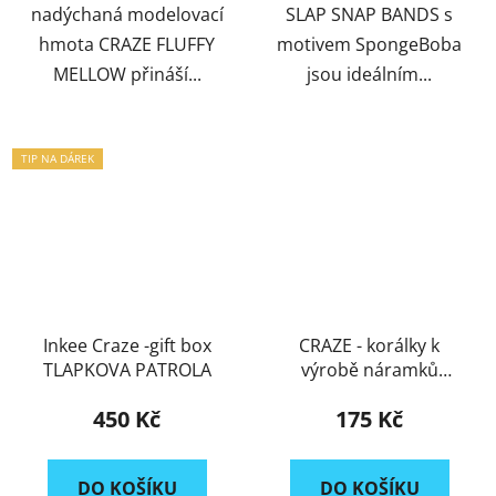
nadýchaná modelovací
SLAP SNAP BANDS s
hmota CRAZE FLUFFY
motivem SpongeBoba
MELLOW přináší...
jsou ideálním...
TIP NA DÁREK
Inkee Craze -gift box
CRAZE - korálky k
TLAPKOVA PATROLA
výrobě náramků
přátelství
450 Kč
175 Kč
DO KOŠÍKU
DO KOŠÍKU