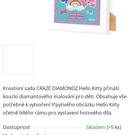
Značky
Přihlášení
Kreativní sada CRAZE DIAMONDZ Hello Kitty přináší
kouzlo diamantového malování pro děti. Obsahuje vše
potřebné k vytvoření třpytivého obrázku Hello Kitty
včetně bílého rámu pro vystavení hotového díla.
Dostupnost
Skladem
(>5 ks)