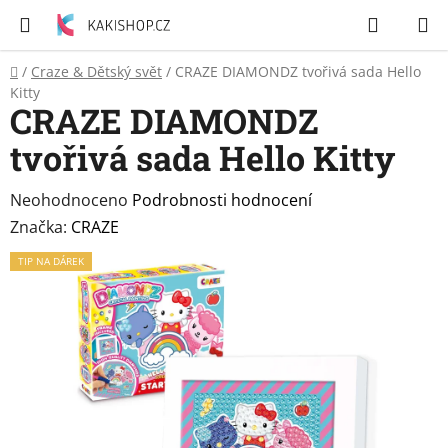
Přejít
Hledat
N
na
K
obsah
Domů
/
Craze & Dětský svět
/
CRAZE DIAMONDZ tvořivá sada Hello
Zubní
Kitty
pasty
CRAZE DIAMONDZ
tvořivá sada Hello Kitty
Péče
o
tělo
Průměrné
Neohodnoceno
Podrobnosti hodnocení
hodnocení
Značka:
CRAZE
Svíčky
produktu
TIP NA DÁREK
je
0,0
Craze
&
z
Dětský
5
svět
hvězdiček.
Produkty