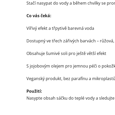
Stačí nasypat do vody a během chvilky se pr
Co vás čeká:
Vířivý efekt a třpytivě barevná voda
Dostupný ve třech zářivých barvách – růžová,
Obsahuje šumivé soli pro ještě větší efekt
S jojobovým olejem pro jemnou péči o pokož
Veganský produkt, bez parafínu a mikroplast
Použití:
Nasypte obsah sáčku do teplé vody a sledujt