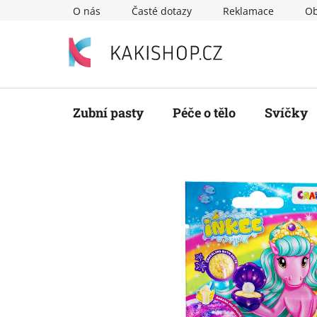
Přejít
O nás
Časté dotazy
Reklamace
Ob
na
obsah
Zubní pasty
Péče o tělo
Svíčky