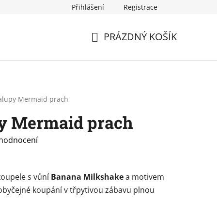
Přihlášení
Registrace
PRÁZDNÝ KOŠÍK
NÁKUPNÍ
KOŠÍK
alupy Mermaid prach
y Mermaid prach
 hodnocení
koupele s vůní
Banana Milkshake
a motivem
obyčejné koupání v třpytivou zábavu plnou