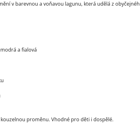
omění v barevnou a voňavou lagunu, která udělá z obyčejné
 modrá a fialová
ku
ů
e kouzelnou proměnu. Vhodné pro děti i dospělé.