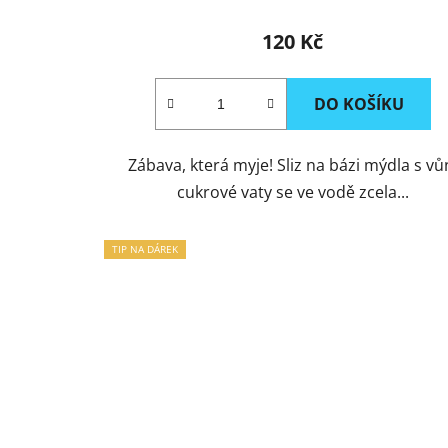
120 Kč
DO KOŠÍKU
Zábava, která myje! Sliz na bázi mýdla s vů
cukrové vaty se ve vodě zcela...
TIP NA DÁREK