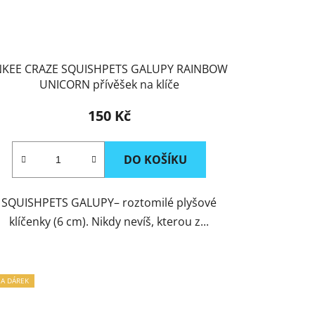
NKEE CRAZE SQUISHPETS GALUPY RAINBOW
UNICORN přívěšek na klíče
150 Kč
DO KOŠÍKU
SQUISHPETS GALUPY– roztomilé plyšové
klíčenky (6 cm). Nikdy nevíš, kterou z...
NA DÁREK