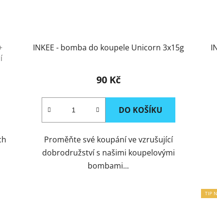
+
INKEE - bomba do koupele Unicorn 3x15g
I
í
90 Kč
DO KOŠÍKU
ch
Proměňte své koupání ve vzrušující
dobrodružství s našimi koupelovými
bombami...
TIP 