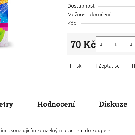
5
Dostupnost
hvězdiček.
Možnosti doručení
Kód:
70 Kč
Měrná cena:
Tisk
Zeptat se
etry
Hodnocení
Diskuze
aším okouzlujícím kouzelným prachem do koupele!