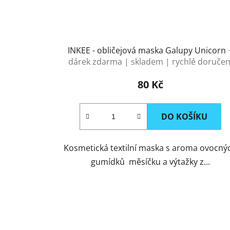
INKEE - obličejová maska Galupy Unicorn
dárek zdarma | skladem | rychlé doručen
80 Kč
DO KOŠÍKU
Kosmetická textilní maska s aroma ovocný
gumídků měsíčku a výtažky z...