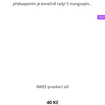
překvapením je konečně tady! S mangovým...
BEST
INKEE-praskací sůl
40 Kč