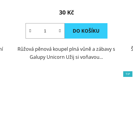
30 Kč
DO KOŠÍKU
ní
Růžová pěnová koupel plná vůně a zábavy s
Galupy Unicorn Užij si voňavou...
TIP