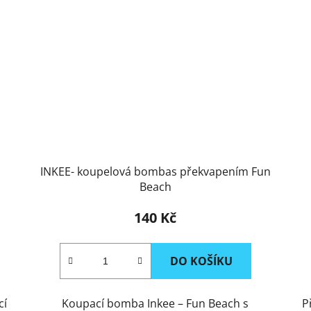
INKEE- koupelová bombas překvapením Fun
Beach
140 Kč
DO KOŠÍKU
cí
Koupací bomba Inkee – Fun Beach s
P