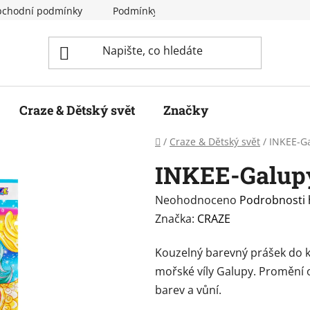
chodní podmínky
Podmínky ochrany osobních údajů
Craze & Dětský svět
Značky
Domů
/
Craze & Dětský svět
/
INKEE-G
INKEE-Galup
Průměrné
Neohodnoceno
Podrobnosti
hodnocení
Značka:
CRAZE
produktu
Kouzelný barevný prášek do 
je
mořské víly Galupy. Promění 
0,0
barev a vůní.
z