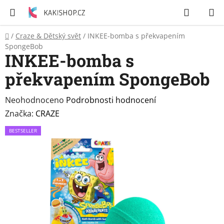
Přejít
Hledat
N
na
K
obsah
Domů
/
Craze & Dětský svět
/
INKEE-bomba s překvapením
Zubní
SpongeBob
pasty
INKEE-bomba s
překvapením SpongeBob
Péče
o
tělo
Průměrné
Neohodnoceno
Podrobnosti hodnocení
hodnocení
Značka:
CRAZE
Svíčky
produktu
BESTSELLER
je
0,0
Craze
&
z
Dětský
5
svět
hvězdiček.
Produkty