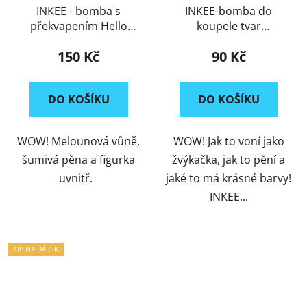
INKEE - bomba s
INKEE-bomba do
překvapením Hello
koupele tvar
Kitty
"Plameňák"
150 Kč
90 Kč
DO KOŠÍKU
DO KOŠÍKU
WOW! Melounová vůně,
WOW! Jak to voní jako
šumivá pěna a figurka
žvýkačka, jak to pění a
uvnitř.
jaké to má krásné barvy!
INKEE...
TIP NA DÁREK