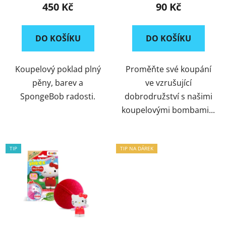
450 Kč
90 Kč
DO KOŠÍKU
DO KOŠÍKU
Koupelový poklad plný
Proměňte své koupání
pěny, barev a
ve vzrušující
SpongeBob radosti.
dobrodružství s našimi
koupelovými bombami...
TIP
TIP NA DÁREK