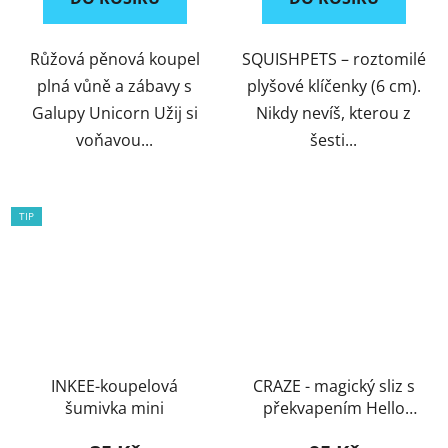
Růžová pěnová koupel
SQUISHPETS – roztomilé
plná vůně a zábavy s
plyšové klíčenky (6 cm).
Galupy Unicorn Užij si
Nikdy nevíš, kterou z
voňavou...
šesti...
TIP
INKEE-koupelová
CRAZE - magický sliz s
šumivka mini
překvapením Hello
Kitty