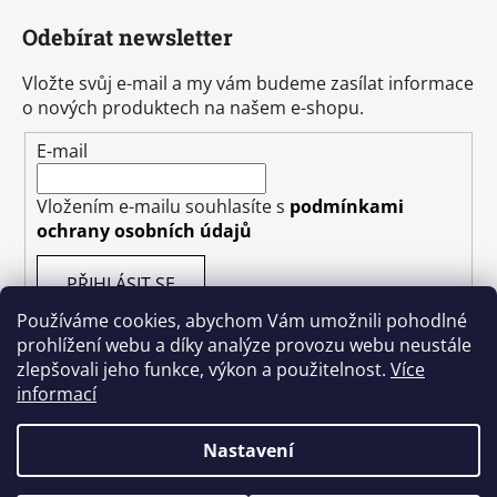
Odebírat newsletter
Vložte svůj e-mail a my vám budeme zasílat informace
o nových produktech na našem e-shopu.
E-mail
Vložením e-mailu souhlasíte s
podmínkami
ochrany osobních údajů
PŘIHLÁSIT SE
Používáme cookies, abychom Vám umožnili pohodlné
prohlížení webu a díky analýze provozu webu neustále
zlepšovali jeho funkce, výkon a použitelnost.
Více
informací
Vytvořil Shoptet
Nastavení
Copyright 2026
Kakishop.cz
. Všechna práva
vyhrazena.