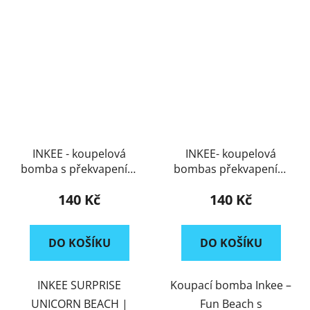
INKEE - koupelová
INKEE- koupelová
bomba s překvapením
bombas překvapením
Unicorn Beach
Fun Beach
140 Kč
140 Kč
DO KOŠÍKU
DO KOŠÍKU
INKEE SURPRISE
Koupací bomba Inkee –
UNICORN BEACH |
Fun Beach s