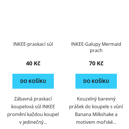
INKEE-praskací sůl
INKEE-Galupy Mermaid
prach
40 Kč
70 Kč
DO KOŠÍKU
DO KOŠÍKU
Zábavná praskací
Kouzelný barevný
koupelová sůl INKEE
prášek do koupele s vůní
promění každou koupel
Banana Milkshake a
v jedinečný...
motivem mořské...