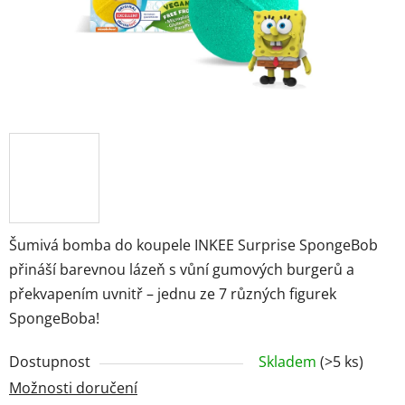
Značky
Přihlášení
Šumivá bomba do koupele INKEE Surprise SpongeBob
přináší barevnou lázeň s vůní gumových burgerů a
překvapením uvnitř – jednu ze 7 různých figurek
SpongeBoba!
Dostupnost
Skladem
(>5 ks)
Možnosti doručení