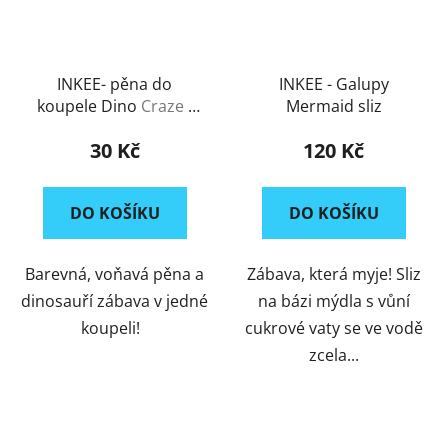
INKEE- pěna do
INKEE - Galupy
koupele Dino
Craze -
Mermaid sliz
Pěna do koupele Dino
30 Kč
120 Kč
DO KOŠÍKU
DO KOŠÍKU
Barevná, voňavá pěna a
Zábava, která myje! Sliz
dinosauří zábava v jedné
na bázi mýdla s vůní
koupeli!
cukrové vaty se ve vodě
zcela...