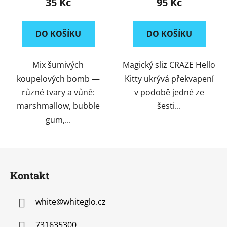
35 Kč
95 Kč
DO KOŠÍKU
DO KOŠÍKU
Mix šumivých
Magický sliz CRAZE Hello
koupelových bomb —
Kitty ukrývá překvapení
různé tvary a vůně:
v podobě jedné ze
marshmallow, bubble
šesti...
gum,...
Z
á
Kontakt
p
a
white
@
whiteglo.cz
t
í
731635300