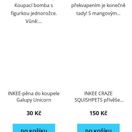
Koupací bomba s
překvapením je konečně
figurkou jednorožce.
tady! S mangovým...
Vůně:...
INKEE-pěna do koupele
INKEE CRAZE
Galupy Unicorn
SQUISHPETS přívěšek
na klíče
30 Kč
150 Kč
DO KOŠÍKU
DO KOŠÍKU