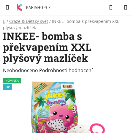
Přejít
Hledat
N
na
K
obsah
Domů
/
Craze & Dětský svět
/
INKEE- bomba s překvapením XXL
Zubní
plyšový mazlíček
pasty
INKEE- bomba s
překvapením XXL
Péče
o
plyšový mazlíček
tělo
Průměrné
Neohodnoceno
Podrobnosti hodnocení
Svíčky
hodnocení
NOVINKA
produktu
TIP
Craze
je
&
Dětský
0,0
svět
z
5
Produkty
hvězdiček.