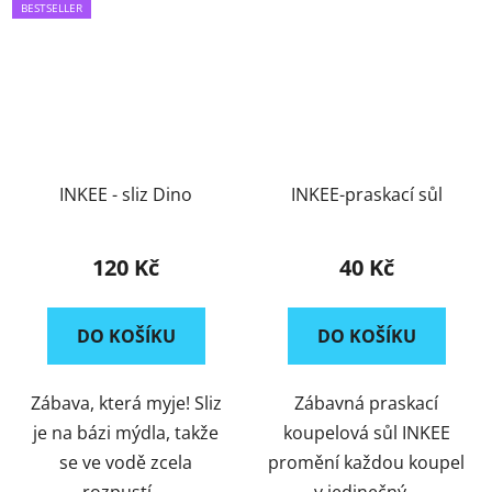
BESTSELLER
INKEE - sliz Dino
INKEE-praskací sůl
120 Kč
40 Kč
DO KOŠÍKU
DO KOŠÍKU
Zábava, která myje! Sliz
Zábavná praskací
je na bázi mýdla, takže
koupelová sůl INKEE
se ve vodě zcela
promění každou koupel
rozpustí,...
v jedinečný...