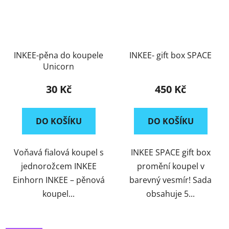
INKEE-pěna do koupele
INKEE- gift box SPACE
Unicorn
30 Kč
450 Kč
DO KOŠÍKU
DO KOŠÍKU
Voňavá fialová koupel s
INKEE SPACE gift box
jednorožcem INKEE
promění koupel v
Einhorn INKEE – pěnová
barevný vesmír! Sada
koupel...
obsahuje 5...