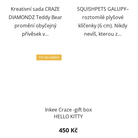
Kreativní sada CRAZE
SQUISHPETS GALUPY–
DIAMONDZ Teddy Bear
roztomilé plyšové
promění obyčejný
klíčenky (6 cm). Nikdy
přívěsek v...
nevíš, kterou z...
TIP NA DÁREK
Inkee Craze -gift box
HELLO KITTY
450 Kč