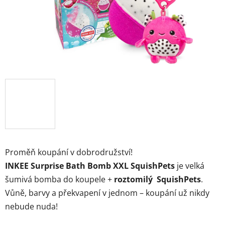
Značky
Přihlášení
Proměň koupání v dobrodružství!
INKEE Surprise Bath Bomb XXL SquishPets
je velká
šumivá bomba do koupele +
roztomilý SquishPets
.
Vůně, barvy a překvapení v jednom – koupání už nikdy
nebude nuda!