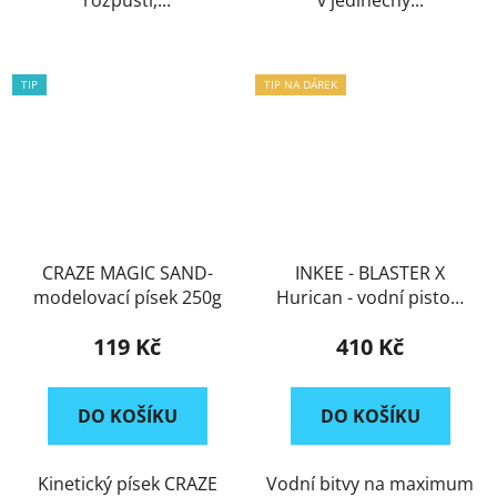
TIP
TIP NA DÁREK
CRAZE MAGIC SAND-
INKEE - BLASTER X
modelovací písek 250g
Hurican - vodní pistole
velká
+ dárek zdarma |
119 Kč
410 Kč
skladem | rychlé
doručení
DO KOŠÍKU
DO KOŠÍKU
Kinetický písek CRAZE
Vodní bitvy na maximum