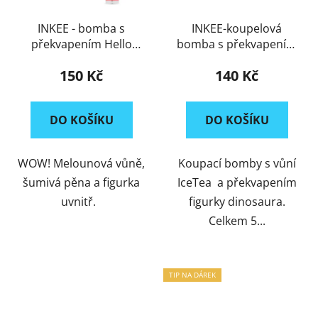
INKEE - bomba s
INKEE-koupelová
překvapením Hello
bomba s překvapením
Kitty
Dino
150 Kč
140 Kč
DO KOŠÍKU
DO KOŠÍKU
WOW! Melounová vůně,
Koupací bomby s vůní
šumivá pěna a figurka
IceTea a překvapením
uvnitř.
figurky dinosaura.
Celkem 5...
TIP NA DÁREK