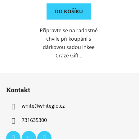
DO KOŠÍKU
Připravte se na radostné
chvíle při koupání s
dárkovou sadou Inkee
Craze Gift...
Z
á
Kontakt
p
a
white
@
whiteglo.cz
t
í
731635300