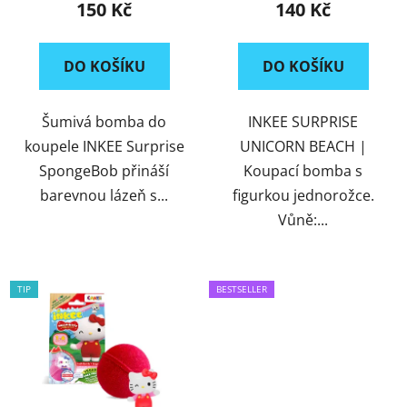
150 Kč
140 Kč
DO KOŠÍKU
DO KOŠÍKU
Šumivá bomba do
INKEE SURPRISE
koupele INKEE Surprise
UNICORN BEACH |
SpongeBob přináší
Koupací bomba s
barevnou lázeň s...
figurkou jednorožce.
Vůně:...
TIP
BESTSELLER