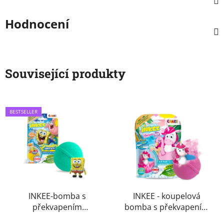
Hodnocení
Související produkty
BESTSELLER
INKEE-bomba s
INKEE - koupelová
překvapením
bomba s překvapením
SpongeBob
Unicorn Beach