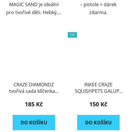
MAGIC SAND je ideální
– pistole + dárek
pro tvořivé děti. Hebký,...
zdarma.
TIP
CRAZE DIAMONDZ
INKEE CRAZE
tvořivá sada klíčenka s
SQUISHPETS GALUPY
kamínky
RAINBOW UNICORN
185 Kč
150 Kč
přívěšek na klíče
DO KOŠÍKU
DO KOŠÍKU