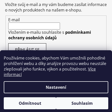
Vložte svůj e-mail a my vám budeme zasílat informace
o nových produktech na našem e-shopu.
E-mail
Vložením e-mailu souhlasíte s
podmínkami
ochrany osobních údajů
PŘIHLÁSIT SE
Používáme cookies, abychom Vám umožnili pohodlné
prohlížení webu a díky analýze provozu webu neustále
zlepšovali jeho funkce, výkon a použitelnost.
Více
informací
Vytvořil Shoptet
Nastavení
Copyright 2026
Kakishop.cz
. Všechna práva
vyhrazena.
Odmítnout
Souhlasím