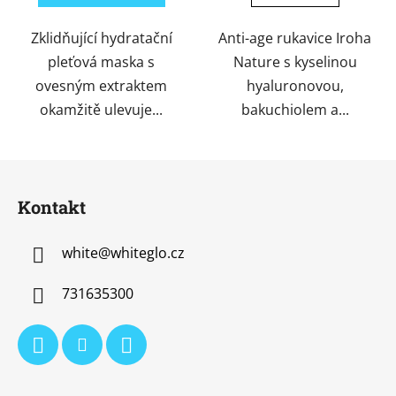
Zklidňující hydratační
Anti-age rukavice Iroha
pleťová maska s
Nature s kyselinou
ovesným extraktem
hyaluronovou,
okamžitě ulevuje...
bakuchiolem a...
Z
á
Kontakt
p
a
white
@
whiteglo.cz
t
í
731635300