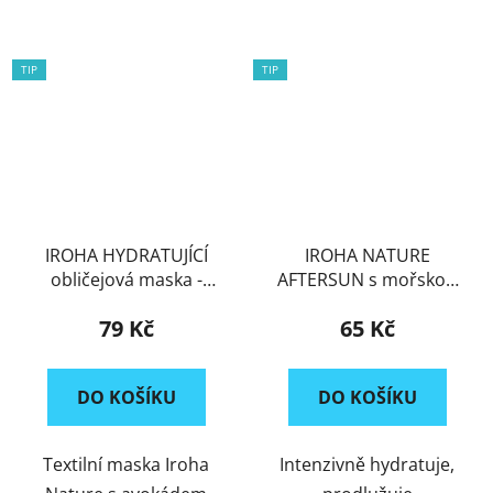
TIP
TIP
IROHA HYDRATUJÍCÍ
IROHA NATURE
obličejová maska -
AFTERSUN s mořskou
AVOCADO
řasou
79 Kč
65 Kč
DO KOŠÍKU
DO KOŠÍKU
Textilní maska Iroha
Intenzivně hydratuje,