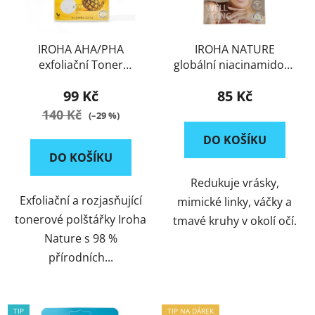
IROHA AHA/PHA
IROHA NATURE
exfoliační Toner
globální niacinamidové
polštářky Ananas
náplasti na oči proti
99 Kč
85 Kč
stárnutí
140 Kč
(–29 %)
DO KOŠÍKU
DO KOŠÍKU
Redukuje vrásky,
Exfoliační a rozjasňující
mimické linky, váčky a
tonerové polštářky Iroha
tmavé kruhy v okolí očí.
Nature s 98 %
přírodních...
TIP
TIP NA DÁREK