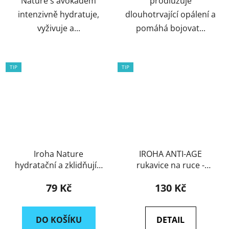
Nature s avokádem
prodlužuje
intenzivně hydratuje,
dlouhotrvající opálení a
vyživuje a...
pomáhá bojovat...
TIP
TIP
Iroha Nature
IROHA ANTI-AGE
hydratační a zklidňující
rukavice na ruce -
maska s ovesným
TRIPLE HA, BAKUCHIOL
79 Kč
130 Kč
extraktem
& NIACINAMIDE
DO KOŠÍKU
DETAIL