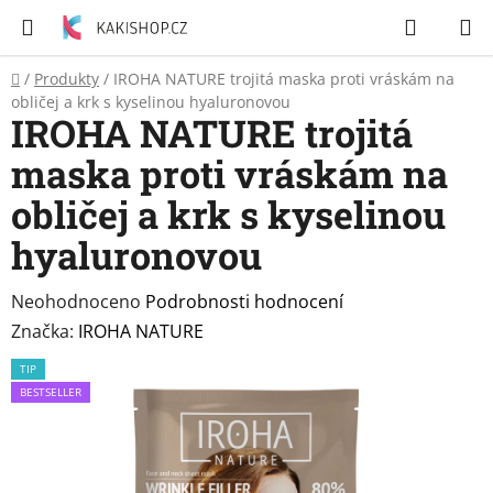
Přejít
Hledat
N
na
K
obsah
Domů
/
Produkty
/
IROHA NATURE trojitá maska proti vráskám na
Zubní
obličej a krk s kyselinou hyaluronovou
pasty
IROHA NATURE trojitá
maska proti vráskám na
Péče
o
obličej a krk s kyselinou
tělo
hyaluronovou
Svíčky
Průměrné
Neohodnoceno
Podrobnosti hodnocení
hodnocení
Značka:
IROHA NATURE
Craze
&
produktu
TIP
Dětský
je
BESTSELLER
svět
0,0
z
Produkty
5