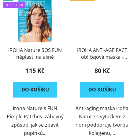
BESTSELLER
IROHA Nature SOS FUN
IROHA ANTI-AGE FACE
náplasti na akné
obličejová maska -
NONI
115 Kč
80 Kč
DO KOŠÍKU
DO KOŠÍKU
Iroha Nature's FUN
Anti-aging maska Iroha
Pimple Patches: zábavný
Nature s výtažkem z
způsob, jak se zbavit
noni podporuje tvorbu
pupínků...
kolagenu,...