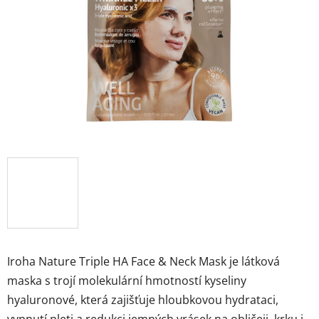
hvězdiček.
Značky
Přihlášení
Iroha Nature Triple HA Face & Neck Mask je látková
maska s trojí molekulární hmotností kyseliny
hyaluronové, která zajišťuje hloubkovou hydrataci,
vypnutí pleti a redukci jemných vrásek na obličeji, krku i