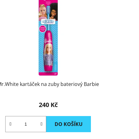
o
d
u
k
t
ů
r.White kartáček na zuby bateriový Barbie
240 Kč
DO KOŠÍKU