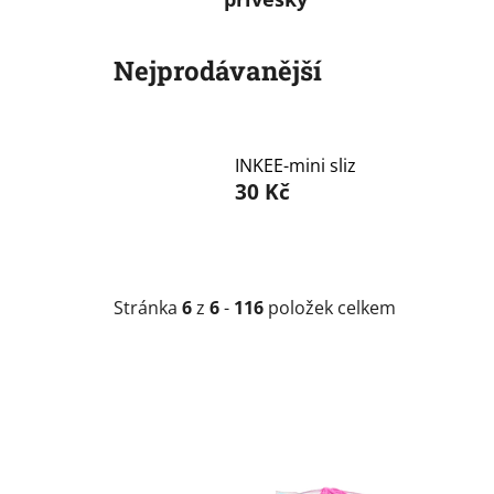
Nejprodávanější
INKEE-mini sliz
30 Kč
Stránka
6
z
6
-
116
položek celkem
V
ý