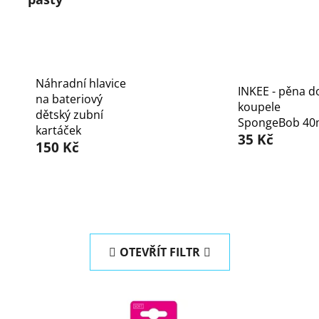
Náhradní hlavice
INKEE - pěna d
na bateriový
koupele
dětský zubní
SpongeBob 40
kartáček
35 Kč
150 Kč
OTEVŘÍT FILTR