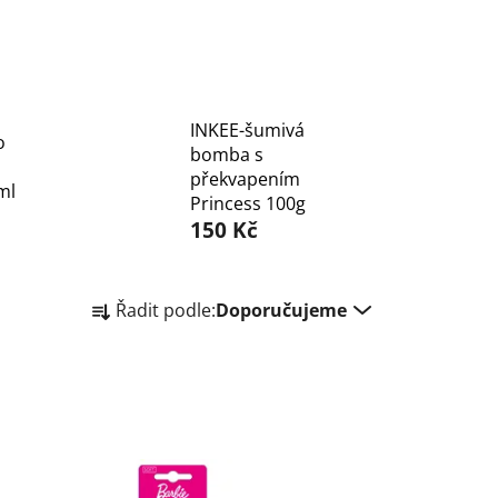
INKEE-šumivá
o
bomba s
překvapením
ml
Princess 100g
150 Kč
Ř
Řadit podle:
Doporučujeme
a
z
e
n
í
p
r