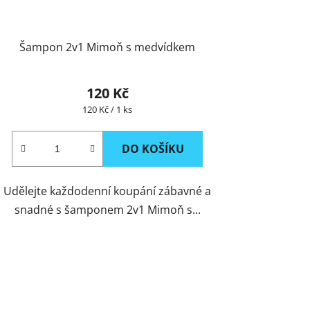
Šampon 2v1 Mimoň s medvídkem
120 Kč
Měrná
120 Kč / 1 ks
cena:
DO KOŠÍKU
Udělejte každodenní koupání zábavné a
snadné s šamponem 2v1 Mimoň s...