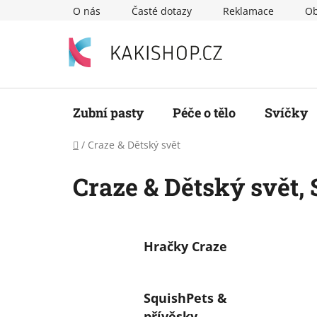
Přejít
O nás
Časté dotazy
Reklamace
Ob
na
obsah
Zubní pasty
Péče o tělo
Svíčky
Domů
/
Craze & Dětský svět
Craze & Dětský svět
,
Hračky Craze
SquishPets &
přívěsky