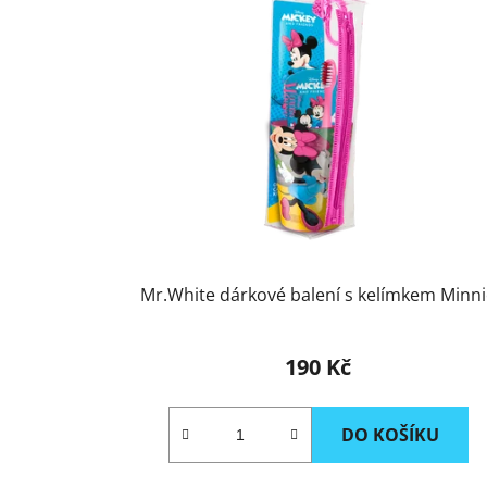
p
i
s
p
r
o
d
u
k
t
Mr.White dárkové balení s kelímkem Minn
ů
190 Kč
DO KOŠÍKU