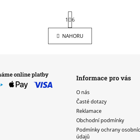
S
1
t
6
r
O
á
NAHORU
v
n
k
l
o
á
v
d
á
a
n
c
í
máme online platby
Informace pro vás
í
p
r
O nás
v
Časté dotazy
k
Reklamace
y
v
Obchodní podmínky
ý
Podmínky ochrany osobní
p
údajů